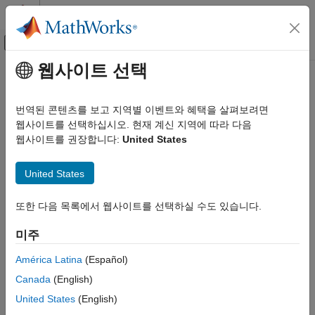
콘텐츠로 바로 가기
MATLAB 도움말 센터
오프캔버스 탐색 메뉴 토글
주요 콘텐츠
웹사이트 선택
문서 홈
이 페이지는 기계 번역을 사용하여 번역되었습니다. 영어 원문을
보려면 여기를 클릭하십시오.
코드 생성
번역된 콘텐츠를 보고 지역별 이벤트와 혜택을 살펴보려면
웹사이트를 선택하십시오. 현재 계신 지역에 따라 다음
코드 효율성 상충관계
Simulink Coder
웹사이트를 권장합니다:
United States
코드 효율성
카테고리
최적화된 코드를 생성할 때 상충관계를 조정
United States
준정규(subnormal) 숫자 계산을 수행하거나 시뮬레이션과 코드
메모리 사용량
생성 결과 간의 있을 수 있는 불일치를 방지하는 코드를 제거하여
실행 속도
또한 다음 목록에서 웹사이트를 선택하실 수도 있습니다.
생성 코드의 효율성을 개선합니다.
데이터 복사 횟수 줄이기
미주
코드 대체
시작하려면
Design Techniques to Optimize Models for Efficient
코드 효율성 상충관계
Code Generation
항목을 참조하십시오.
América Latina
(Español)
Canada
(English)
도움말 항목
United States
(English)
Subnormal Number Execution Speed