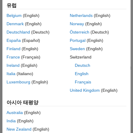
유럽
Minimize the possibility of execution slowdowns or overruns due
to subnormal number calculation latency.
Belgium
(English)
Netherlands
(English)
Denmark
(English)
Norway
(English)
Remove Code for Out-of-Range Floating Point to Integer
Conversions
Deutschland
(Deutsch)
Österreich
(Deutsch)
If the input values in your application are in the range of the
España
(Español)
Portugal
(English)
output type, remove code for out-of-range floating-point to
Finland
(English)
Sweden
(English)
integer conversions.
France
(Français)
Switzerland
Remove Code That Maps NaN to Integer Zero
Ireland
(English)
Deutsch
If input values of
do not exist in your application, specify that
NaN
Italia
(Italiano)
English
the code generator remove code that maps
to integer zero.
NaN
Luxembourg
(English)
Français
Disable Nonfinite Checks or Inlining for Math Functions
United Kingdom
(English)
Use code replacement library (CRL) customization entries to
selectively disable nonfinite checks for math functions and
아시아 태평양
inlining of math functions.
Australia
(English)
이 페이지가 얼마나 도움이 되었습니까?
India
(English)
New Zealand
(English)