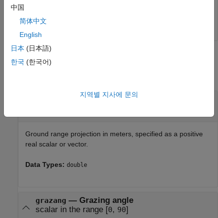
slantrng = 

中国
简体中文
English
日本
(日本語)
Input Arguments
한국
(한국어)
collapse all
지역별 지사에 문의
—
Ground range projection
grndrng
scalar
|
vector
Ground range projection in meters, specified as a positive
real scalar or vector.
Data Types:
double
—
Grazing angle
grazang
scalar in the range [
,
]
0
90