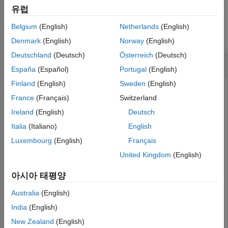
Version History
유럽
Examples
See Also
Belgium
(English)
Netherlands
(English)
collapse all
Denmark
(English)
Norway
(English)
Deutschland
(Deutsch)
Österreich
(Deutsch)
Ground Range Projection to Slant Range
España
(Español)
Portugal
(English)
Finland
(English)
Sweden
(English)
France
(Français)
Switzerland
Determine the slant range given a 1000 m ground range
Ireland
(English)
Deutsch
and a grazing angle of
3
0
∘
.
Italia
(Italiano)
English
Luxembourg
(English)
Français
grndrng = 1000;

grazang = 30;
United Kingdom
(English)
아시아 태평양
Compute the slant range.
Australia
(English)
slantrng = grnd2slantrange(grndrng,grazang)
India
(English)
New Zealand
(English)