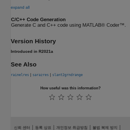
expand all
C/C++ Code Generation
Generate C and C++ code using MATLAB® Coder™.
Version History
Introduced in R2021a
See Also
|
|
rainelres
sarazres
slant2grndrange
How useful was this information?
신뢰 센터
등록 상표
개인정보 취급방침
불법 복제 방지