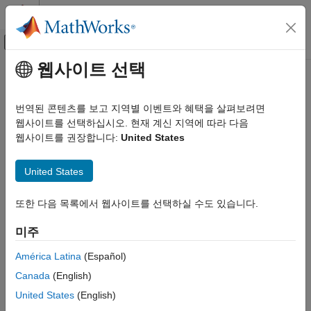
콘텐츠로 바로 가기
MATLAB 도움말 센터
오프캔버스 탐색 메뉴 토글
주요 콘텐츠
웹사이트 선택
문서 홈
grnd2slantrange
레이다
번역된 콘텐츠를 보고 지역별 이벤트와 혜택을 살펴보려면
Convert ground range projection to slant range
웹사이트를 선택하십시오. 현재 계신 지역에 따라 다음
Radar Toolbox
웹사이트를 권장합니다:
United States
Radar Systems Engineering
collapse all in page
Synthetic Aperture Radar
United States
Syntax
grnd2slantrange
또한 다음 목록에서 웹사이트를 선택하실 수도 있습니다.
ON THIS PAGE
slrng = grnd2slantrange(grndrng,grazang)
Description
Syntax
미주
Description
returns the slant
= grnd2slantrange(
,
)
slrng
grndrng
grazang
Examples
América Latina
(Español)
range
corresponding to the ground range projection
slrng
Input Arguments
Canada
(English)
.
grndrng
Output Arguments
United States
(English)
Extended Capabilities
example