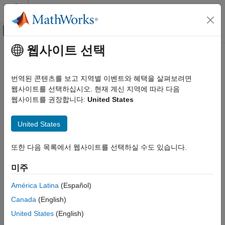
콘텐츠로 바로 가기
MATLAB 도움말 센터
오프캔버스 탐색 메뉴 토글
주요 콘텐츠
웹사이트 선택
문서 홈
영상 처리 및 컴퓨터 비전
번역된 콘텐츠를 보고 지역별 이벤트와 혜택을 살펴보려면
카테고리
웹사이트를 선택하십시오. 현재 계신 지역에 따라 다음
웹사이트를 권장합니다:
United States
Computer Vision Toolbox
이 페이지가 얼마나 도움이 되었습니까?
Image Acquisition Toolbox
United States
Image Processing Toolbox
Lidar Toolbox
또한 다음 목록에서 웹사이트를 선택하실 수도 있습니다.
Medical Imaging Toolbox
미주
Medical Imaging Toolbox 시작하기
América Latina
(Español)
가져오기 및 공간 참조
Canada
(English)
표시 및 볼륨 렌더링
전처리 및 증강
United States
(English)
정합