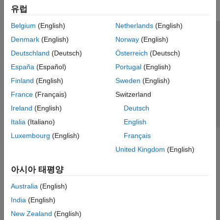
유럽
레이블 지정 및 분할
분석 및 응용 분야
Belgium
(English)
Netherlands
(English)
현미경 영상 분할을 위한 Cellpose
신뢰 센터
등록 상표
개인정보 취급방침
불법 복제 방지
Denmark
(English)
Norway
(English)
Vision HDL Toolbox
애플리케이션 상태
문의하기
Deutschland
(Deutsch)
Österreich
(Deutsch)
© 1994-2026 The MathWorks, Inc.
España
(Español)
Portugal
(English)
Finland
(English)
Sweden
(English)
웹사이트 
France
(Français)
Switzerland
한국
Ireland
(English)
Deutsch
Italia
(Italiano)
English
Luxembourg
(English)
Français
United Kingdom
(English)
아시아 태평양
Australia
(English)
India
(English)
New Zealand
(English)