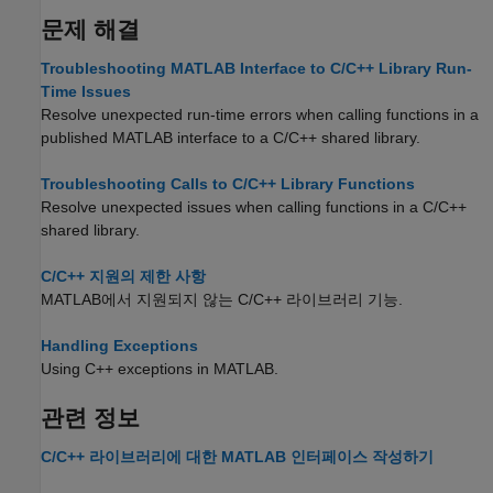
문제 해결
Troubleshooting MATLAB Interface to C/C++ Library Run-
Time Issues
Resolve unexpected run-time errors when calling functions in a
published MATLAB interface to a C/C++ shared library.
Troubleshooting Calls to C/C++ Library Functions
Resolve unexpected issues when calling functions in a C/C++
shared library.
C/C++ 지원의 제한 사항
MATLAB에서 지원되지 않는 C/C++ 라이브러리 기능.
Handling Exceptions
Using C++ exceptions in MATLAB.
관련 정보
C/C++ 라이브러리에 대한 MATLAB 인터페이스 작성하기