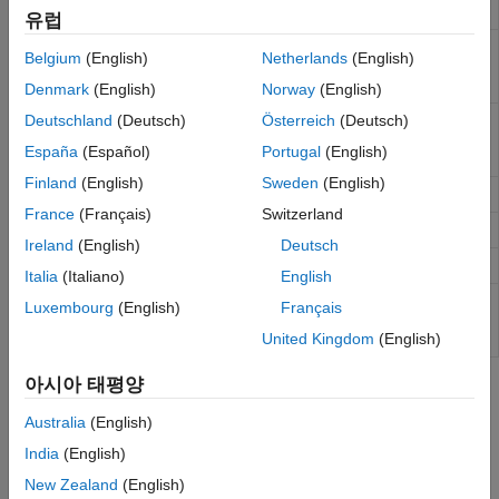
C++ objects
유럽
Set run-time configuration
clibConfiguration
Belgium
(English)
Netherlands
(English)
parameters for C/C++ library
interface
(R2023a 이후)
Denmark
(English)
Norway
(English)
C/C++ library interface
Deutschland
(Deutsch)
Österreich
(Deutsch)
CLibraryConfiguration
environment information
(R2023a
España
(Español)
Portugal
(English)
이후)
Finland
(English)
Sweden
(English)
C++ 객체가 null인지 확인
clibIsNull
France
(Français)
Switzerland
C++ 객체가 읽기 전용인지 확인
clibIsReadOnly
Ireland
(English)
Deutsch
Release C++ object from
MATLAB
clibRelease
Italia
(Italiano)
English
Underlying numeric value for C++
underlyingValue
Luxembourg
(English)
Français
enumeration object created in
MATLAB
United Kingdom
(English)
아시아 태평양
도움말 항목
Australia
(English)
C/C++ 라이브러리 인터페이스 구성하기
India
(English)
Set Run-Time Library Path for C/C++ Interface
New Zealand
(English)
If the C/C++ library has a compiled library file, then that file and