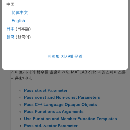
its dependencies must be on your system path or run-time
中国
search path (rpath).
简体中文
Load C/C++ Library In-Process or Out-of-Process
English
Execute C/C++ functions in processes that are the same as or
日本
(日本語)
separate from the MATLAB process.
한국
(한국어)
Display Help for MATLAB Interface to C++ Library
Display information about the members of MATLAB interface.
지역별 지사에 문의
MATLAB
에서 C/C++ 라이브러리 사용하기
C/C++ 컴파일 라이브러리에서 함수 호출하기
라이브러리의 함수를 호출하려면 MATLAB
네임스페이스를
clib
사용합니다.
Pass struct Parameter
Pass const and Non-const Parameters
Pass C++ Language Opaque Objects
Pass Functions as Arguments
Use Function and Member Function Templates
Pass std::vector Parameter