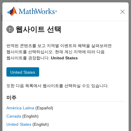
콘텐츠로 바로 가기
MATLAB 도움말 센터
오프캔버스 탐색 메뉴 토글
주요 콘텐츠
웹사이트 선택
문서 홈
사전 작성된
MATLAB
인터페이스를
MATLAB
C/C++ 라이브러리에 사용하기
번역된 콘텐츠를 보고 지역별 이벤트와 혜택을 살펴보려면
외부 언어 인터페이스
웹사이트를 선택하십시오. 현재 계신 지역에 따라 다음
MATLAB과 C++
웹사이트를 권장합니다:
United States
®
C 또는 C++ 라이브러리의 함수를 호출하기 위해 MATLAB
clib
MATLAB에서 C/C++ 호출하기
네임스페이스 사용
카테고리
United States
C/C++ 공유 라이브러리에 대해 퍼블리시된 MATLAB
인터페이스가 있는 경우 직접 MATLAB에서 아래 클래스와 함수를
C/C++ 라이브러리에 대한 MATLAB
인터페이스 작성하기
사용하여 MATLAB과 C/C++ 간에 데이터를 전달할 수 있습니다.
또한 다음 목록에서 웹사이트를 선택하실 수도 있습니다.
사전 작성된 MATLAB 인터페이스를 C/C++
라이브러리에 사용하기
함수
미주
América Latina
(Español)
Create
MATLAB
clib array for C++
clibArray
library functions
Canada
(English)
Convert
MATLAB
fundamental or
United States
(English)
clibConvertArray
struct array to
MATLAB
array of