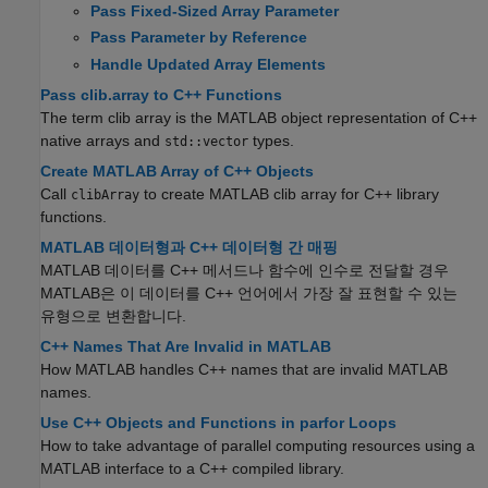
Pass Fixed-Sized Array Parameter
Pass Parameter by Reference
Handle Updated Array Elements
Pass clib.array to C++ Functions
The term clib array is the MATLAB object representation of C++
native arrays and
types.
std::vector
Create MATLAB Array of C++ Objects
Call
to create MATLAB clib array for C++ library
clibArray
functions.
MATLAB 데이터형과 C++ 데이터형 간 매핑
MATLAB 데이터를 C++ 메서드나 함수에 인수로 전달할 경우
MATLAB은 이 데이터를 C++ 언어에서 가장 잘 표현할 수 있는
유형으로 변환합니다.
C++ Names That Are Invalid in MATLAB
How MATLAB handles C++ names that are invalid MATLAB
names.
Use C++ Objects and Functions in parfor Loops
How to take advantage of parallel computing resources using a
MATLAB interface to a C++ compiled library.