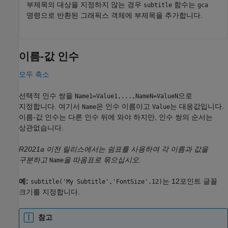
부제목의 대상을 지정하지 않는 경우
함수는
subtitle
gca
명령으로 반환된 그래픽스 객체에 부제목을 추가합니다.
이름-값 인수
모두 축소
선택적 인수 쌍을
으로
Name1=Value1,...,NameN=ValueN
지정합니다. 여기서
은 인수 이름이고
는 대응값입니다.
Name
Value
이름-값 인수는 다른 인수 뒤에 와야 하지만, 인수 쌍의 순서는
상관없습니다.
R2021a 이전 릴리스에서는 쉼표를 사용하여 각 이름과 값을
구분하고
을 따옴표로 묶으십시오.
Name
예:
는 12포인트 글꼴
subtitle('My Subtitle','FontSize',12)
크기를 지정합니다.
참고