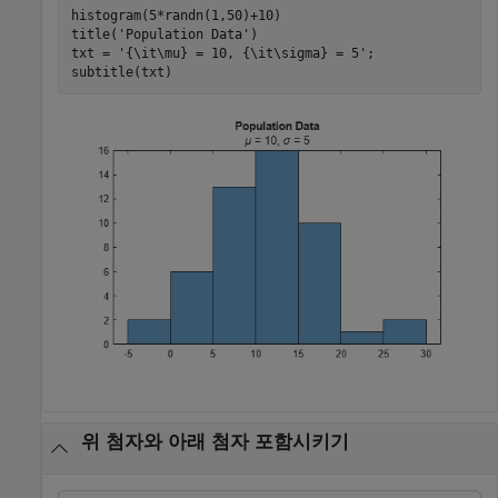
histogram(5*randn(1,50)+10)

title(
'Population Data'
)

txt = 
'{\it\mu} = 10, {\it\sigma} = 5'
;

subtitle(txt)
위 첨자와 아래 첨자 포함시키기