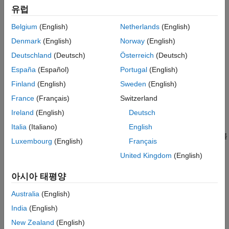
버전 내역
유럽
참고 항목
예제
Belgium
(English)
Netherlands
(English)
는 하나 이상의 이름-값 쌍의 인수를
subtitle(
___
,
)
Name,Value
Denmark
(English)
Norway
(English)
사용하여 text 객체의 속성을 설정합니다. 다른 모든 입력 인수
Deutschland
(Deutsch)
Österreich
(Deutsch)
다음에도 속성을 지정할 수 있습니다. 속성 목록은
Text 속성
를
España
(Español)
Portugal
(English)
참조하십시오.
Finland
(English)
Sweden
(English)
예제
France
(Français)
Switzerland
Ireland
(English)
Deutsch
은 부제목의 대상 객체를 지정합니다. 대상
subtitle(
,
___
)
target
객체는 임의 유형의 좌표축, 타일 형식 차트 레이아웃 또는 객체로
Italia
(Italiano)
English
구성된 배열일 수 있습니다. 다른 모든 입력 인수 앞에 대상 객체를
Luxembourg
(English)
Français
지정합니다.
United Kingdom
(English)
예제
아시아 태평양
은 부제목에 대한 text 객체를 반환합니다.
t = subtitle(
___
)
Australia
(English)
부제목을 만든 후에
를 사용하여 이 객체의 속성을 설정합니다.
t
India
(English)
속성 목록은
Text 속성
를 참조하십시오.
New Zealand
(English)