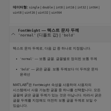
데이터형:
|
|
|
|
|
|
single
double
int8
int16
int32
int64
|
|
|
uint8
uint16
uint32
uint64
—
텍스트 문자 두께
FontWeight
(디폴트 값) |
'normal'
'bold'
텍스트 문자 두께로, 다음 값 중 하나로 지정됩니다.
— 보통 글꼴. 글꼴별로 정의된 보통 두께
'normal'
— 굵은 글꼴. 보통 두께보다 더 두꺼운 문자
'bold'
윤곽선
®
MATLAB
은
속성을 사용하여 사용자의
FontWeight
시스템에서 사용 가능한 글꼴 중 하나를 선택합니다. 모든
글꼴에 굵은 글꼴 두께가 있는 것은 아닙니다. 따라서 굵은
글꼴 두께를 지정해도 여전히 보통 글꼴 두께로 보일 수
있습니다.