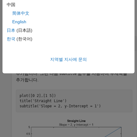
예제
中国
简体中文
예제
English
모두 축소
日本
(日本語)
한국
(한국어)
부제목 추가하기
지역별 지사에 문의
플롯을 생성합니다.
함수를 사용하여 제목을
title
추가합니다. 그런 다음
함수를 사용하여 부제목을
subtitle
추가합니다.
plot([0 2],[1 5])

title(
'Straight Line'
)

subtitle(
'Slope = 2, y-Intercept = 1'
)