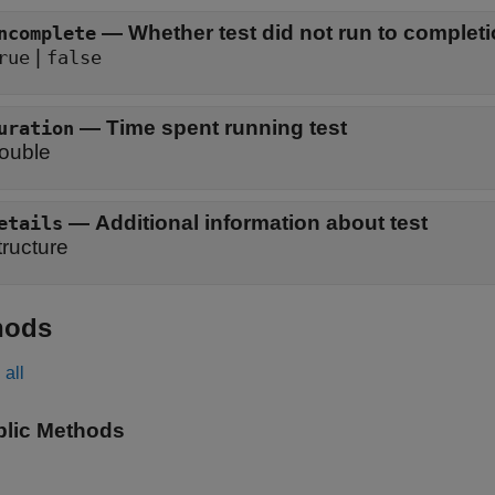
—
Whether test did not run to complet
ncomplete
|
rue
false
—
Time spent running test
uration
ouble
—
Additional information about test
etails
tructure
hods
all
blic Methods