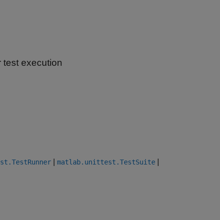
test execution
|
|
st.TestRunner
matlab.unittest.TestSuite