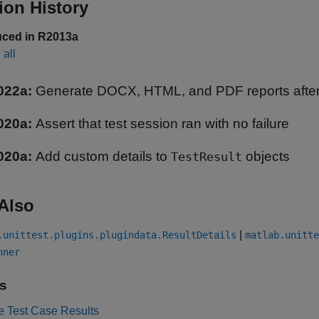
ion History
uced in R2013a
all
022a:
Generate DOCX, HTML, and PDF reports after 
020a:
Assert that test session ran with no failure
020a:
Add custom details to
objects
TestResult
Also
|
.unittest.plugins.plugindata.ResultDetails
matlab.unitte
nner
s
e Test Case Results