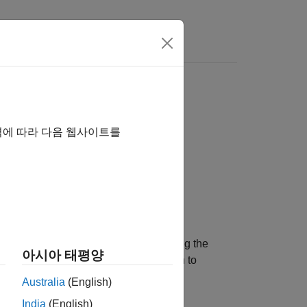
역에 따라 다음 웹사이트를
 the result of running a test suite using the
아시아 태평양
whether the test passed, failed, or ran to
Australia
(English)
India
(English)