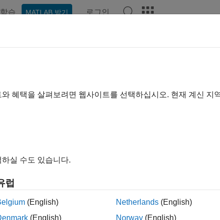
학습
로그인
MATLAB 받기
예제
함수
앱
Videos
Answers
lab.unittest.TestResult Class
pace:
matlab.unittest
트와 혜택을 살펴보려면 웹사이트를 선택하십시오. 현재 계신 지
of running test suite
all in page
ription
하실 수도 있습니다.
class holds the information describing
tlab.unittest.TestResult
유럽
framework. The results include information describing 
.unittest
ion, as well as the duration of each test.
Belgium
(English)
Netherlands
(English)
Denmark
(English)
Norway
(English)