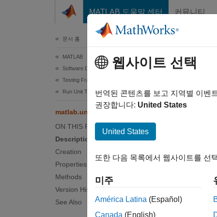
콘텐츠로 바로 가기
MATLAB 도움말 센터
커뮤니티
문서
문서 홈
MATLAB
mat
웹사이트 선택
Software Development
Testing Frameworks
Run Unit Tests
Names
번역된 콘텐츠를 보고 지역별 이벤
권장합니다:
United States
matlab.unittest.TestResult Class
Result 
ON THIS PAGE
United States
Description
expand 
Desc
Creation
또한 다음 목록에서 웹사이트를 선택
Properties
The
ma
Methods
미주
matlab
Version History
complet
América Latina
(Español)
See Also
Canada
(English)