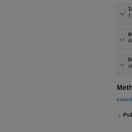
I
t
D
d
D
s
Met
expand 
Pu