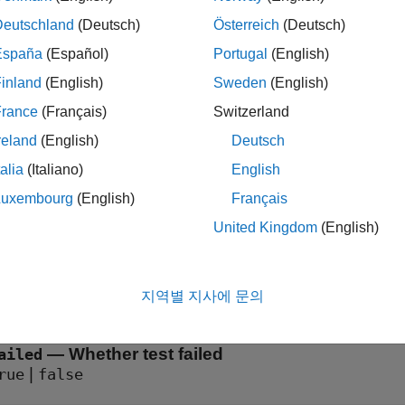
tion
Deutschland
(Deutsch)
Österreich
(Deutsch)
arrays are created and returned by the test runner. The num
sult
España
(Español)
Portugal
(English)
of tests run in the suite.
inland
(English)
Sweden
(English)
erties
France
(Français)
Switzerland
reland
(English)
Deutsch
all
talia
(Italiano)
English
—
Name of
element
ame
TestSuite
Luxembourg
(English)
Français
haracter vector
United Kingdom
(English)
—
Whether test passed
assed
|
rue
false
지역별 지사에 문의
—
Whether test failed
ailed
|
rue
false