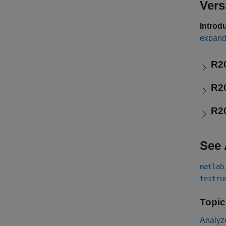
Vers
Introd
expand 
R2
R2
R2
See 
matlab
testru
Topic
Analyz