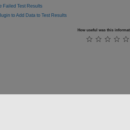
 Failed Test Results
lugin to Add Data to Test Results
How useful was this informa
 방지
애플리케이션 상태
문의하기