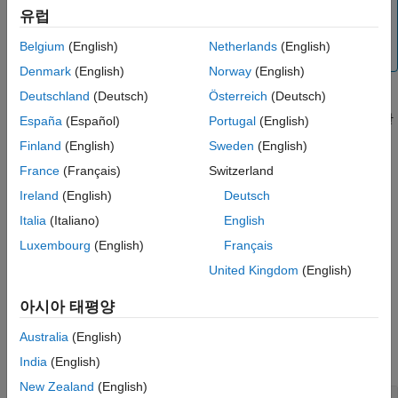
버전 내역
유럽
인터페이스를 만드는 것입니다. 자세한 내용은
참고 항목
MATLAB에서 C/C++ 호출하기
항목을 참조하십시오.
Belgium
(English)
Netherlands
(English)
(R2022a 이후)
Denmark
(English)
Norway
(English)
Deutschland
(Deutsch)
Österreich
(Deutsch)
은 C 라이브러리
에 정의된 함수의
libfunctions
libname
libname
이름을 표시합니다.
옵션을 사용하여
를 호출한
alias
loadlibrary
España
(Español)
Portugal
(English)
경우
인수에 별칭 이름을 사용해야 합니다.
libname
Finland
(English)
Sweden
(English)
France
(Français)
Switzerland
은 함수 이름을 셀형 배열
으로
= libfunctions(
)
m
m
libname
반환합니다.
Ireland
(English)
Deutsch
Italia
(Italiano)
English
은 함수 시그니처를
= libfunctions(
,'-full')
m
libname
Luxembourg
(English)
Français
반환합니다.
United Kingdom
(English)
예제
아시아 태평양
예제
Australia
(English)
모두 축소
India
(English)
New Zealand
(English)