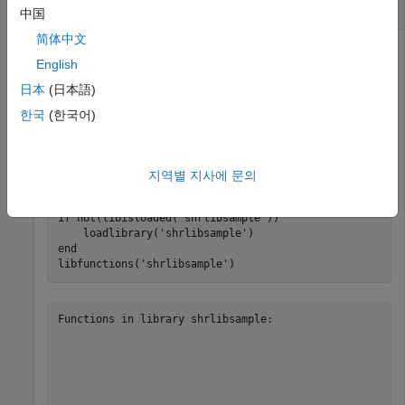
라이브러리의 함수 표시하기
shrlibsample
中国
简体中文
English
폴더의 경로를 추가합니다.
examples
日本
(日本語)
한국
(한국어)
addpath(fullfile(matlabroot,
'extern'
,
'examples'
,
'shrli
라이브러리의 함수를 표시합니다.
지역별 지사에 문의
if
 not(libisloaded(
'shrlibsample'
))

    loadlibrary(
'shrlibsample'
end
libfunctions(
'shrlibsample'
)
Functions in library shrlibsample:
