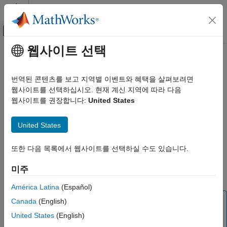
콘텐츠로 바로 가기
MATLAB 도움말 센터
오프캔버스 탐색 메뉴 토글
주요 콘텐츠
웹사이트 선택
문서 홈
libfunctions
MATLAB
번역된 콘텐츠를 보고 지역별 이벤트와 혜택을 살펴보려면
외부 언어 인터페이스
공유 C 라이브러리의 함수에 대한 정보 반환
웹사이트를 선택하십시오. 현재 계신 지역에 따라 다음
MATLAB과 C
웹사이트를 권장합니다:
United States
MATLAB에서 C 호출하기
페이지 내 모두 축소
구문
United States
libfunctions
libfunctions libname
이 페이지 내용
또한 다음 목록에서 웹사이트를 선택하실 수도 있습니다.
m = libfunctions(libname)
구문
m = libfunctions(libname,'-full')
설명
미주
설명
예제
América Latina
(Español)
입력 인수
참고
Canada
(English)
출력 인수
C 라이브러리와 C++ 라이브러리의 함수를 호출하기 위해
United States
(English)
제한 사항
®
권장되는 방법은 라이브러리에 대한 MATLAB