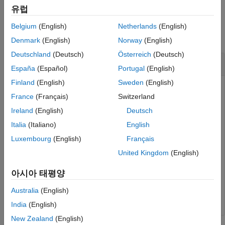
버전 내역
유럽
참고 항목
예제
Belgium
(English)
Netherlands
(English)
모두 축소
Denmark
(English)
Norway
(English)
Deutschland
(Deutsch)
Österreich
(Deutsch)
지정된 키 유형과 값 유형으로 사전 만들기
España
(Español)
Portugal
(English)
Finland
(English)
Sweden
(English)
France
(Français)
Switzerland
형 키와
형 값을 받도록 구성된 사전을
string
double
Ireland
(English)
Deutsch
만듭니다.
Italia
(Italiano)
English
Luxembourg
(English)
Français
d = configureDictionary(
"string"
,
"double"
)
United Kingdom
(English)
d =

아시아 태평양
Australia
(English)
India
(English)
New Zealand
(English)