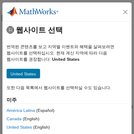
콘텐츠로 바로 가기
MATLAB 도움말 센터
오프캔버스 탐색 메뉴 토글
주요 콘텐츠
웹사이트 선택
문서 홈
configureDictionary
MATLAB
번역된 콘텐츠를 보고 지역별 이벤트와 혜택을 살펴보려면
언어 기본 사항
지정된 키 유형과 값 유형으로 사전 만들기
웹사이트를 선택하십시오. 현재 계신 지역에 따라 다음
데이터형
R2023b 이후
웹사이트를 권장합니다:
United States
사전
페이지 내 모두 축소
United States
configureDictionary
구문
이 페이지 내용
또한 다음 목록에서 웹사이트를 선택하실 수도 있습니다.
d = configureDictionary(keyType,valueType)
구문
설명
설명
미주
예제
은
유형의
= configureDictionary(
,
)
keyType
d
keyType
valueType
América Latina
(Español)
키와
유형의 값을 받는, 항목이 없는
를
입력 인수
valueType
dictionary
Canada
(English)
만듭니다.
팁
United States
(English)
확장 기능
예제