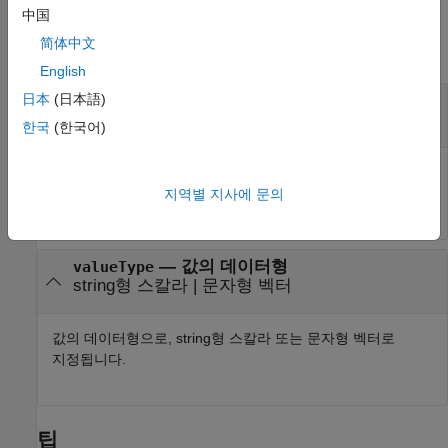
입력 인수
中国
简体中文
모두 축소
English
—
키의 데이터형
日本
(日本語)
keyType
string형 스칼라
|
문자형 벡터
한국
(한국어)
키의 데이터형으로, string형 스칼라 또는 문자형 벡터로
지정됩니다.
지역별 지사에 문의
—
값의 데이터형
valueType
string형 스칼라
|
문자형 벡터
값의 데이터형으로, string형 스칼라 또는 문자형 벡터로
지정됩니다.
팁