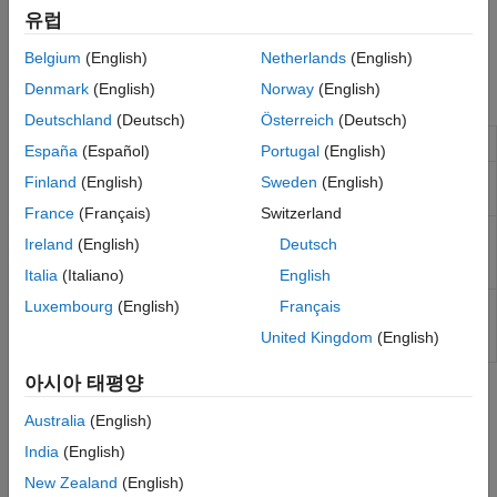
(Jagged Array)에는
함수를 사용하십시오. MATLAB 사전을
cell
유럽
대응하는 .NET 객체로 변환하려면
함수를
NET.createDictionary
호출하십시오.
Belgium
(English)
Netherlands
(English)
Denmark
(English)
Norway
(English)
함수
Deutschland
(Deutsch)
Österreich
(Deutsch)
Array for nonprimitive .NET types
NET.createArray
España
(Español)
Portugal
(English)
Create generic .NET dictionary
NET.createDictionary
Finland
(English)
Sweden
(English)
(R2023a 이후)
France
(Français)
Switzerland
Lock .NET object representing
NET.disableAutoRelease
Ireland
(English)
Deutsch
Runtime Callable Wrapper (COM
wrapper)
Italia
(Italiano)
English
Unlock .NET object representing
Luxembourg
(English)
Français
NET.enableAutoRelease
Runtime Callable Wrapper (COM
United Kingdom
(English)
wrapper)
아시아 태평양
도움말 항목
Australia
(English)
Pass MATLAB Data to .NET Functions
India
(English)
MATLAB converts .NET function arguments into .NET types.
New Zealand
(English)