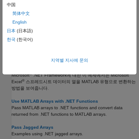
Handle Data Returned from .NET Objects
中国
Mapping C# .NET types to MATLAB types.
简体中文
English
Pass System.String Arguments
Examples using
arguments.
System.String
日本
(日本語)
한국
(한국어)
Use Cell Arrays of .NET Data
Tips for working with contents of nested
arrays in
System.Object
MATLAB.
지역별 지사에 문의
Excel 스프레드시트 데이터로 구성된 셀형 배열 읽어 들이기
®
Microsoft
.NET Framework
에 대한 이 예제에서는 Microsoft
®
Excel
스프레드시트 데이터의 열을 MATLAB 유형으로 변환하는
방법을 보여줍니다.
Use MATLAB Arrays with .NET Functions
Pass MATLAB arrays to .NET functions and convert data
returned from .NET functions to MATLAB arrays.
Pass Jagged Arrays
Examples using .NET jagged arrays.