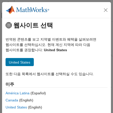
콘텐츠로 바로 가기
MATLAB 도움말 센터
오프캔버스 탐색 메뉴 토글
주요 콘텐츠
웹사이트 선택
문서 홈
MATLAB
의 .NET 데이터형
MATLAB
번역된 콘텐츠를 보고 지역별 이벤트와 혜택을 살펴보려면
외부 언어 인터페이스
®
데이터 변환, MATLAB
과 .NET 간 데이터 전달
웹사이트를 선택하십시오. 현재 계신 지역에 따라 다음
MATLAB과 .NET
.NET 메서드나 함수를 호출할 경우 MATLAB은 대부분의
웹사이트를 권장합니다:
United States
MATLAB에서 .NET 호출하기
프리미티브 MATLAB 인수를 자동으로 .NET 유형으로 변환합니다.
문자열로 구성된 배열을 전달하려면
함수를 사용하십시오.
cell
카테고리
United States
다른 MATLAB 유형으로 구성된 배열을 전달하려면
Microsoft .NET 시작하기
함수를 사용하십시오. 구조체형 배열, 희소 배열
NET.createArray
또한 다음 목록에서 웹사이트를 선택하실 수도 있습니다.
MATLAB에서 .NET Core 선택하기
또는 복소수는 .NET 메서드에 전달할 수 없습니다.
MATLAB의 .NET 데이터형
미주
MATLAB에서는 프리미티브 .NET 반환 유형을 상응하는 MATLAB
MATLAB의 .NET 속성
유형이 있는 경우 자동으로 변환합니다.
객체를
System.String
América Latina
(Español)
MATLAB의 .NET 메서드
변환하려면
함수를 호출하십시오. .NET 함수가 배열을
char
MATLAB의 .NET 이벤트와 .NET 대리자
Canada
(English)
반환하는 경우, MATLAB 명령에 데이터를 사용하기 전에 사각형
MATLAB의 .NET 열거형
United States
(English)
배열에는 해당하는 MATLAB 숫자형 함수를 사용하고 가변 배열
MATLAB의 .NET 제네릭 클래스