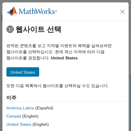
콘텐츠로 바로 가기
MATLAB 도움말 센터
오프캔버스 탐색 메뉴 토글
주요 콘텐츠
웹사이트 선택
문서 홈
를 사용하여 불러온 C
loadlibrary
MATLAB
라이브러리의 함수 호출하기
번역된 콘텐츠를 보고 지역별 이벤트와 혜택을 살펴보려면
외부 언어 인터페이스
웹사이트를 선택하십시오. 현재 계신 지역에 따라 다음
MATLAB과 C
웹사이트를 권장합니다:
United States
공유 라이브러리는 런타임에 애플리케이션이 동적으로 불러오는
MATLAB에서 C 호출하기
함수 모음입니다.
United States
loadlibrary를 사용하여 불러온 C
라이브러리의 함수 호출하기
참고
또한 다음 목록에서 웹사이트를 선택하실 수도 있습니다.
이 페이지 내용
®
MATLAB
R2021b 이하에서는 이 MATLAB 인터페이스를
참고 항목
사용하여 C 라이브러리 함수를 호출하십시오.
C
미주
라이브러리와 C++ 라이브러리의 함수를 호출하기 위해
권장되는 방법은 라이브러리에 대한 MATLAB
América Latina
(Español)
인터페이스를 만드는 것입니다. 자세한 내용은
Canada
(English)
MATLAB에서 C/C++ 호출하기
항목을 참조하십시오.
United States
(English)
(R2022a 이후)