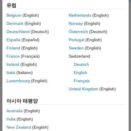
유럽
MATLAB은 지원되는 모든 플랫폼에서 동적 연결을 지원합니다.
Belgium
(English)
Netherlands
(English)
Denmark
(English)
Norway
(English)
플랫폼
공유 라이브러리
파일 확장자
Deutschland
(Deutsch)
Österreich
(Deutsch)
®
Microsoft
동적 링크
.dll
®
Windows
라이브러리 파일
España
(Español)
Portugal
(English)
Finland
(English)
Sweden
(English)
®
Linux
공유 오브젝트 파일
.so
France
(Français)
Switzerland
Ireland
(English)
Deutsch
Apple
macOS
동적 공유
.dylib
Italia
(Italiano)
English
라이브러리
Luxembourg
(English)
Français
United Kingdom
(English)
공유 라이브러리는 라이브러리에 있는 함수의
시그니처
를
제공하는
헤더 파일
을 필요로 합니다. 함수 시그니처, 즉
아시아 태평양
프로토타입은 함수 이름 및 함수가 갖는 파라미터의 개수 및
유형을 설정합니다. 공유 라이브러리와 공유 라이브러리 헤더
Australia
(English)
파일의 전체 경로를 지정하십시오.
India
(English)
MATLAB에서 지원하는 C 컴파일러가 설치되어 있어야 합니다.
New Zealand
(English)