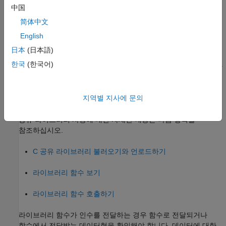
지원되는 컴파일러의 최신 목록을 보려면
지원 및 호환되는
中国
컴파일러
를 참조하십시오.
简体中文
MATLAB은 명령줄 인터페이스를 통해 외부 공유 라이브러리에
English
내장된 C 루틴에 액세스합니다. 사용자는 이러한 인터페이스를
日本
(日本語)
통하여 외부 라이브러리를 MATLAB 메모리로 불러오고
한국
(한국어)
라이브러리에 있는 함수에 액세스할 수 있습니다. 두 언어 환경 간
데이터형이 서로 다르지만, 대개는 데이터형을 변환하지 않고 C
함수로 전달할 수 있습니다. MATLAB이 사용자를 위해 자동으로
지역별 지사에 문의
데이터형을 변환해 줍니다.
공유 라이브러리 사용에 대한 자세한 내용은 다음 항목을
참조하십시오.
C 공유 라이브러리 불러오기와 언로드하기
라이브러리 함수 보기
라이브러리 함수 호출하기
라이브러리 함수가 인수를 전달하는 경우 함수로 전달되거나
함수에서 전달받는 데이터형을 확인해야 합니다. 데이터에 대한