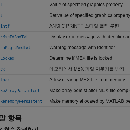
Value of specified graphics property
et
Set value of specified graphics propert
et
ANSI
C
PRINTF 스타일 출력 루틴
rintf
Display error message with identifier a
rrMsgIdAndTxt
Warning message with identifier
arnMsgIdAndTxt
Determine if MEX file is locked
sLocked
메모리에서 MEX 파일 지우기를 방지
ock
Allow clearing MEX file from memory
nlock
Make array persist after MEX file compl
akeArrayPersistent
Make memory allocated by
MATLAB
pe
akeMemoryPersistent
말 항목
EX 함수 작성하기