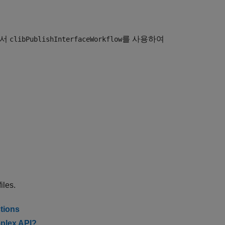
에서
를 사용하여
clibPublishInterfaceWorkflow
iles.
tions
mplex API?