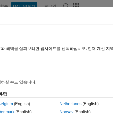
학습
로그인
MATLAB 받기
예제
함수
앱
비디오
Answers
TLAB
에서 호출 가능한 C 함수 작성하
®
를 사용하여 MATLAB
R2017b 이전 버전에서 호출 가능한 C
y
트와 혜택을 살펴보려면 웹사이트를 선택하십시오. 현재 계신 지
AB에 반환되는 배열 생성
성한 C 프로그램을 내장 함수인 것처럼 MATLAB 명령줄에서 호
 하며, 함수의 이름이 MEX 파일의 이름입니다. 일부 애플리케
AB은 컴파일 언어에서 시간이 많이 소요되는 로우 레벨의 프로
으로는 MATLAB에서 프로그래밍을 수행하십시오. 애플리케이션
하실 수도 있습니다.
오.
유럽
함수를 생성하려면 MATLAB API를 사용하여 프로그램을 작성
 MEX 함수와 작업 공간 간에 데이터를 원활하게 전송할 수 있습니
Belgium
(English)
Netherlands
(English)
십시오.
Denmark
(English)
Norway
(English)