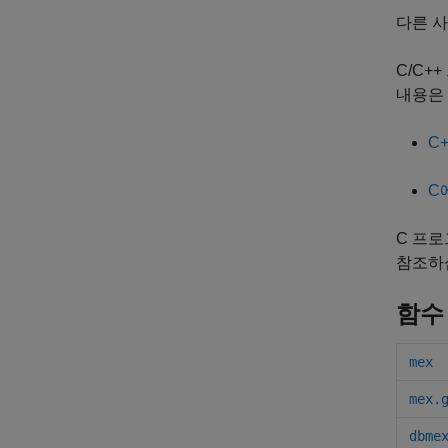
다른 사
C/C+
내용은
C
C
C 프로
참조하
함수
mex
mex.
dbme