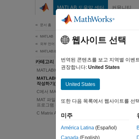
콘텐츠로 바로 가기
MATLAB 도움말 센터
커뮤니티
문서
문서 홈
MATLAB
MA
웹사이트 선택
외부 언어 인터페이스
MATLAB과 C
mxArra
번역된 콘텐츠를 보고 지역별 이벤
카테고리
MATL
권장합니다:
United States
MATLAB에서 C 호출하기
직접 작
MATLAB에서 호출 가능한 C 함수
함수라고
작성하기(MEX 파일)
United States
MATL
C에서 MATLAB 호출하기
일반적
MAT 파일 데이터를 읽어오는 C
또한 다음 목록에서 웹사이트를 선택
마십시
프로그램 작성하기
C Matrix API
미주
MEX 
사용하면
América Latina
(Español)
고려하
Canada
(English)