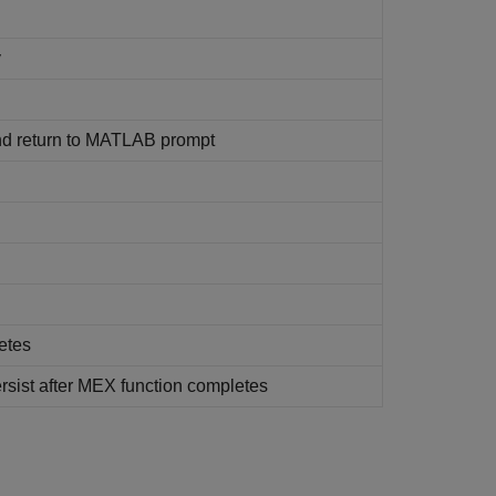
y
nd return to
MATLAB
prompt
etes
rsist after MEX function completes