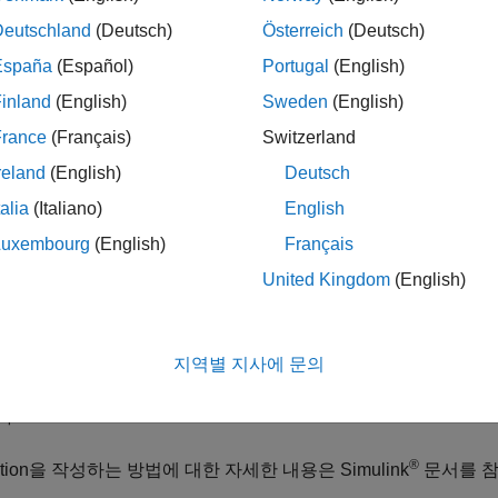
Deutschland
(Deutsch)
Österreich
(Deutsch)
+용 MATLAB Data API
에 정의된 대로 최신 C++ 기능을 사용하
ATLAB에서 호출 가능한 C++ 함수 작성하기(MEX 파일)
항목을 
España
(Español)
Portugal
(English)
inland
(English)
Sweden
(English)
EX 함수가 MATLAB R2017b 이하 버전에서 실행되어야 하거
France
(Français)
Switzerland
Matrix API
및 C MEX API의 함수를 사용하십시오. 이러한 API는 
이지에 나와 있는 함수와 항목은
를 기반으로 합니다.
mxArray
reland
(English)
Deutsch
talia
(Italiano)
English
참고
Luxembourg
(English)
Français
 Matrix API나 MATLAB Data Array API 중 하나에서 
United Kingdom
(English)
수 없습니다.
지역별 지사에 문의
를 사용하여 소스 파일을 실행 프로그램으로 빌드하십시오. MEX
다.
®
nction을 작성하는 방법에 대한 자세한 내용은 Simulink
문서를 참