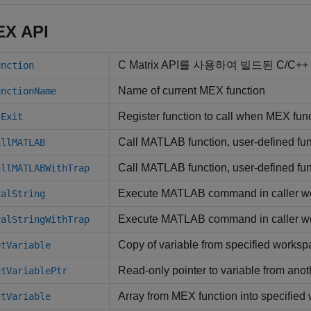
EX API
C Matrix API를 사용하여 빌드된 C/C
unction
Name of current MEX function
unctionName
Register function to call when MEX func
tExit
Call
MATLAB
function, user-defined fu
allMATLAB
Call
MATLAB
function, user-defined fun
allMATLABWithTrap
Execute
MATLAB
command in caller w
valString
Execute
MATLAB
command in caller wo
valStringWithTrap
Copy of variable from specified works
etVariable
Read-only pointer to variable from ano
etVariablePtr
Array from MEX function into specified
utVariable