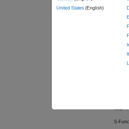
United States
(English)
C+
M
F
M
C 
페
I
I
C
함수
mex
있습니
S-Fu