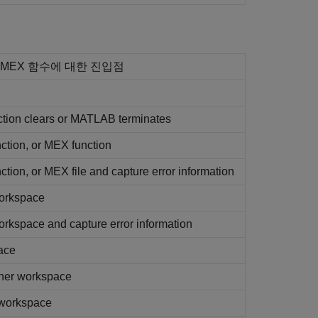
++ MEX 함수에 대한 진입점
tion clears or
MATLAB
terminates
nction, or MEX function
ction, or MEX file and capture error information
orkspace
rkspace and capture error information
pace
ther workspace
 workspace