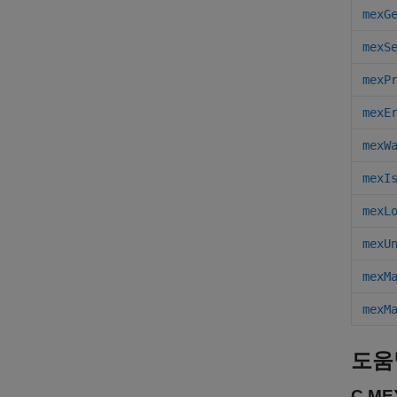
mexG
mexS
mexP
mexE
mexW
mexI
mexL
mexU
mexM
mexM
도움
C M