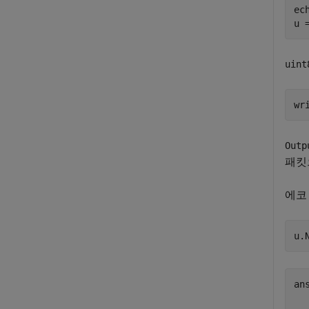
ec
u 
uint
wr
Outp
패킷
에코
u.
ans