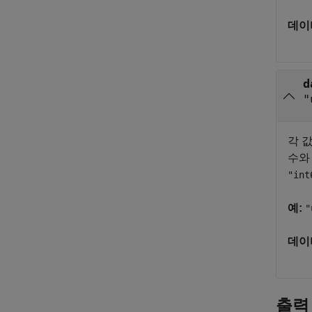
데이
d
"
각 값
수와
"int
예:
"
데이
출력