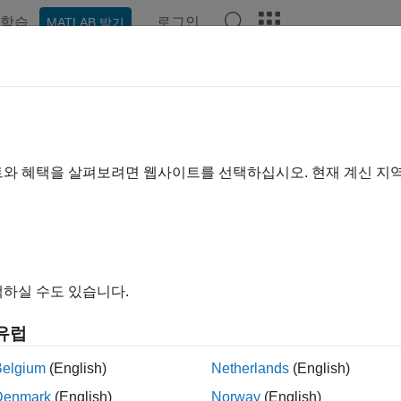
학습
로그인
MATLAB 받기
예제
함수
블록
앱
비디오
Answers
이지는 기계 번역을 사용하여 번역되었습니다. 영어 원문을 보려면
d
트와 혜택을 살펴보려면 웹사이트를 선택하십시오. 현재 계신 지
소켓에서 데이터 읽기
내 모두 축소
하실 수도 있습니다.
유럽
 read(u,count)
 read(u,count,datatype)
Belgium
(English)
Netherlands
(English)
Denmark
(English)
Norway
(English)