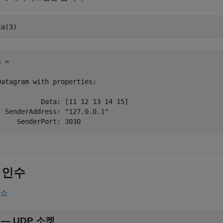
ta(3)
 = 

Datagram with properties:

           Data: [11 12 13 14 15]

  SenderAddress: "127.0.0.1"

     SenderPort: 3030
 인수
축소
—
UDP 소켓