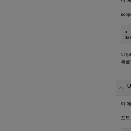
이 
udpp
u 
da
5개
배열
이 
포트