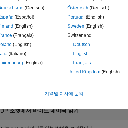
는 지정된 개수의 값을
소켓
에서 읽고,
read(
,
)
udpport
u
u
count
Deutschland
(Deutsch)
Österreich
(Deutsch)
을 사용합니다. 바이트 유형
객체
의 경우 결과
는 d
udpport
u
data
España
(Español)
Portugal
(English)
객체
의 경우 결과
는
구조체 또는 구조체 배열입
t
u
data
Datagram
inland
(English)
Sweden
(English)
France
(Français)
Switzerland
reland
(English)
Deutsch
은
으로 지정된 정밀도로
 read(
,
,
)
datatype
udppo
u
count
datatype
talia
(Italiano)
English
ouble형으로 반환됩니다.
,
또는
의 경
datatype
"char"
"string"
Luxembourg
(English)
Français
United Kingdom
(English)
지역별 지사에 문의
축소
UDP 소켓에서 바이트 데이터 읽기