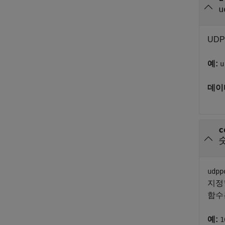
u
UD
예:
u
데이
c
udpp
지정
함수
예:
1