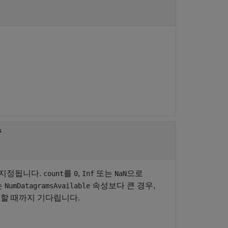
수
 지정됩니다.
를
,
또는
으로
count
0
Inf
NaN
는
속성보다 큰 경우,
NumDatagramsAvailable
생할 때까지 기다립니다.