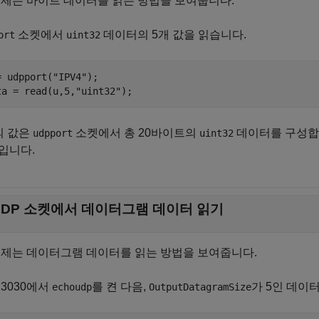
예제는 바이트 데이터를 읽는 방법을 보여줍니다.
소켓에서
데이터의 5개 값을 읽습니다.
ort
uint32
= udpport(
"IPV4"
);

ta = read(u,5,
"uint32"
);
의 값은
소켓에서 총 20바이트의
데이터를 구성합니
udpport
uint32
입니다.
UDP 소켓에서 데이터그램 데이터 읽기
예제는 데이터그램 데이터를 읽는 방법을 보여줍니다.
 3030에서
를 켠 다음,
가 5인 데이
echoudp
OutputDatagramSize