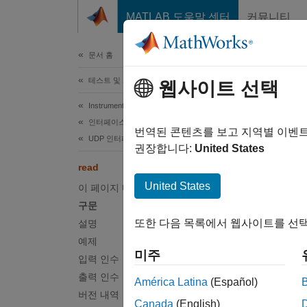
콘텐츠로 바로 가기
MATLAB 도움말 센터
커뮤니티
문서
문서 홈
테스트 및 계측(T&M)
웹사이트 선택
이 페
Instrument Control Toolbox
rea
인터페이스 기반 계측기 통신
번역된 콘텐츠를 보고 지역별 이벤
UDP 인터페이스
권장합니다:
United States
UDP 
read
United States
이 페이지 내용
페이지 
구문
또한 다음 목록에서 웹사이트를 선택
설명
구문
예제
미주
입력 인수
data =
출력 인수
data =
América Latina
(Español)
설명
버전 내역
Canada
(English)