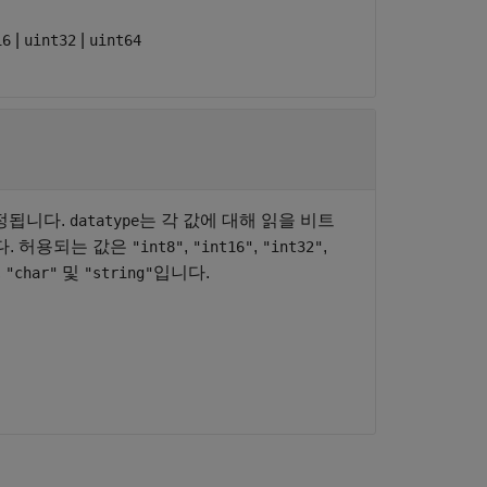
|
|
16
uint32
uint64
지정됩니다.
는 각 값에 대해 읽을 비트
datatype
다. 허용되는 값은
,
,
,
"int8"
"int16"
"int32"
,
및
입니다.
"char"
"string"