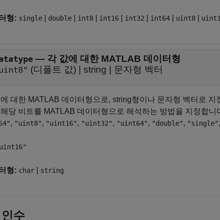
터형:
|
|
|
|
|
|
|
single
double
int8
int16
int32
int64
uint8
uint
—
각 값에 대한 MATLAB 데이터형
atatype
(디폴트 값) |
string
|
문자형 벡터
uint8"
에 대한 MATLAB 데이터형으로, string형이나 문자형 벡터로 
 해당 비트를 MATLAB 데이터형으로 해석하는 방법을 지정합니
,
,
,
,
,
,
64"
"uint8"
"uint16"
"uint32"
"uint64"
"double"
"single"
uint16"
터형:
|
char
string
 인수