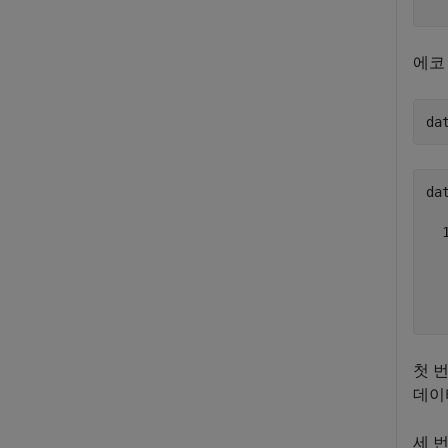
  
에코
da
dat
  
   
  
  
첫 
데이
세 