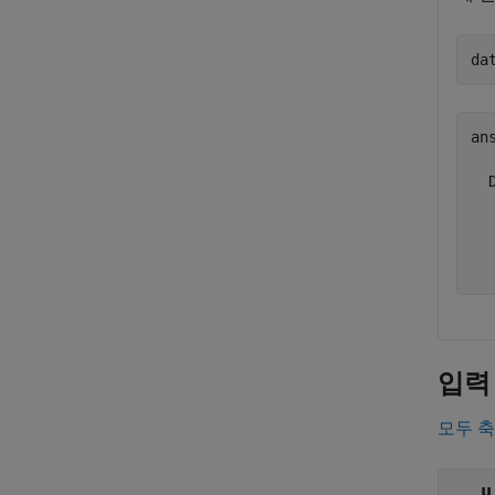
da
ans
  
  
  
  
입력
모두 
u