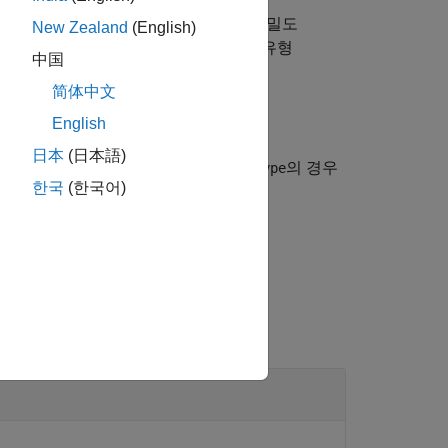
 수치 데이터를 해석하기 위해 디폴트 정밀도
New Zealand
(English)
ouble형의 행 벡터입니다. 데이터그램 유형
中国
니다.
简体中文
English
日本
(日本語)
소켓
에서 읽습니다. 숫자형
의 경우
rt
u
datatype
한국
(한국어)
우 결과는 지정된 유형입니다.