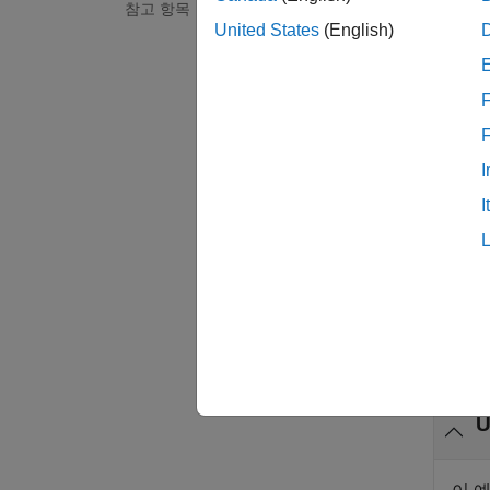
참고 항목
= 
data
United States
(English)
uint8
udppor
F
예제
I
data =
I
값은 d
예제
예제
모두 