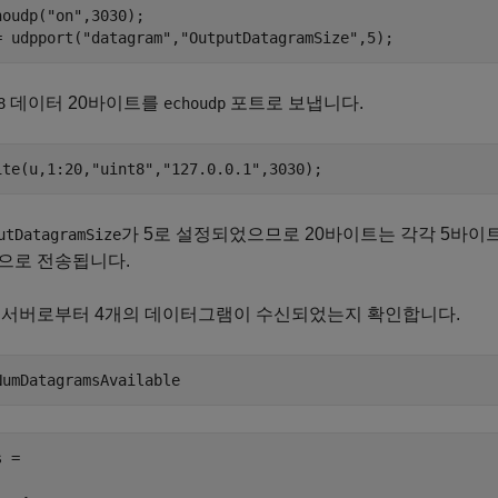
houdp(
"on"
,3030);

= udpport(
"datagram"
,
"OutputDatagramSize"
,5);
데이터 20바이트를
포트로 보냅니다.
8
echoudp
ite(u,1:20,
"uint8"
,
"127.0.0.1"
,3030);
가 5로 설정되었으므로 20바이트는 각각 5바이
utDatagramSize
으로 전송됩니다.
 서버로부터 4개의 데이터그램이 수신되었는지 확인합니다.
NumDatagramsAvailable
 =
