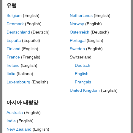
유럽
Belgium
(English)
Netherlands
(English)
Denmark
(English)
Norway
(English)
Deutschland
(Deutsch)
Österreich
(Deutsch)
España
(Español)
Portugal
(English)
Finland
(English)
Sweden
(English)
France
(Français)
Switzerland
Ireland
(English)
Deutsch
Italia
(Italiano)
English
Luxembourg
(English)
Français
계측기 탐색기 앱 열기
United Kingdom
(English)
MATLAB 툴스트립:
앱
탭의
테스트 및 계측(T&M)
아래에서
아시아 태평양
앱 아이콘을 클릭하십시오.
Australia
(English)
MATLAB 명령 프롬프트:
를
instrumentExplorer
India
(English)
입력하십시오.
New Zealand
(English)