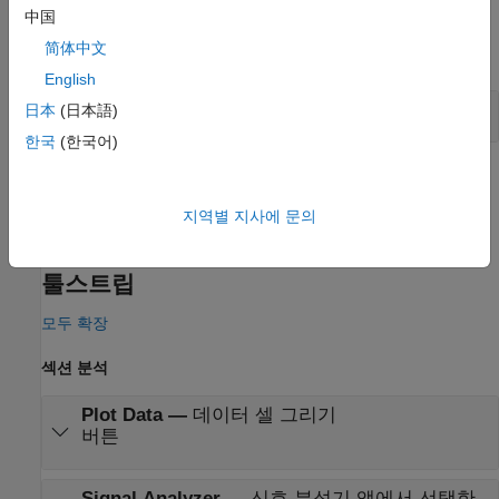
예제
中国
简体中文
모두 확장
English
함수 발생기를 사용하여 파형 생성하기
日本
(日本語)
한국
(한국어)
관련 예제
Acquire Signals from an Oscilloscope Using the PicoScope
지역별 지사에 문의
MATLAB Instrument Driver
툴스트립
모두 확장
섹션 분석
Plot Data
—
데이터 셀 그리기
버튼
Signal Analyzer
—
신호 분석기 앱에서 선택한