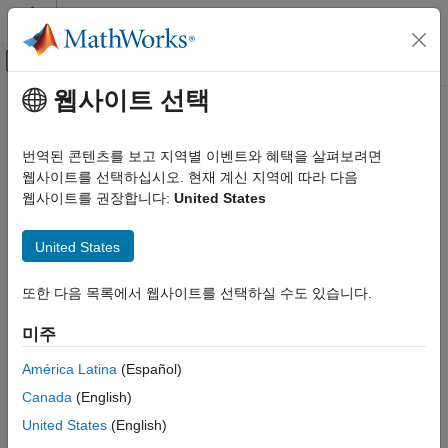
콘텐츠로 바로 가기
MATLAB 도움말 센터
오프캔버스 탐색 메뉴 토글
주요 콘텐츠
웹사이트 선택
문서 홈
이 페이지는 기계 번역을 사용하여 번역되었습니다. 영어 원문을
보려면 여기를 클릭하십시오.
테스트 및 계측(T&M)
번역된 콘텐츠를 보고 지역별 이벤트와 혜택을 살펴보려면
웹사이트를 선택하십시오. 현재 계신 지역에 따라 다음
계측기 탐색기
Instrument Control Toolbox
웹사이트를 권장합니다:
United States
드라이버 기반 계측기 통신
IVI 및 VXIplug&play 드라이버
MATLAB
드라이버를 사용하여 계측기와 연결하고 통신하기
United States
R2024a 이후
계측기 탐색기
페이지 내 모두 확장
또한 다음 목록에서 웹사이트를 선택하실 수도 있습니다.
이 페이지 내용
설명
설명
미주
®
계측기 탐색기
앱은 MATLAB
드라이버를 사용하여 계측기와
계측기 탐색기 앱 열기
연결하고 통신할 수 있는 사용자 인터페이스를 제공합니다.
예제
América Latina
(Español)
®
Instrument Control Toolbox™ Support Package for IVI
and
툴스트립
Canada
(English)
VXI
plug&play
Drivers
가 설치되어 있어야 합니다. 자세한 내용은
버전 내역
Install Instrument Control Toolbox Support Package for IVI and
United States
(English)
참고 항목
VXIplug&play Drivers
항목을 참조하십시오.