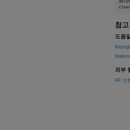
delet
clea
참고
도움말
Keys
Natio
외부 
RF 신