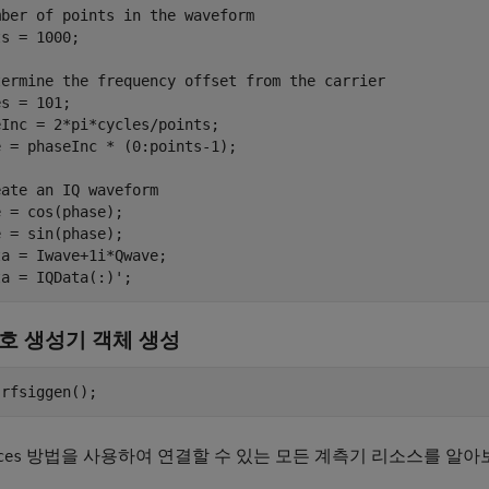
mber of points in the waveform
s = 1000;

termine the frequency offset from the carrier
s = 101;

Inc = 2*pi*cycles/points;

 = phaseInc * (0:points-1);

eate an IQ waveform
 = cos(phase);

 = sin(phase);

a = Iwave+1i*Qwave;

신호 생성기 객체 생성
방법을 사용하여 연결할 수 있는 모든 계측기 리소스를 알아
ces