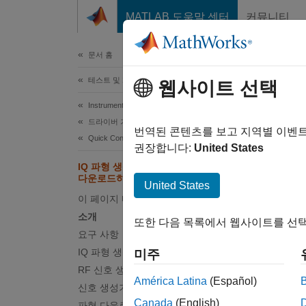
콘텐츠로 바로 가기
MATLAB 도움말 센터
커뮤니티
문서
문서 홈
테스트 및 계측(T&M)
웹사이트 선택
이 페
Instrument Control Toolbox
IQ
드라이버 기반 계측기 통신
번역된 콘텐츠를 보고 지역별 이벤
Quick Control 인터페이스
권장합니다:
United States
IQ 파형 생성 및 RF 신호 생성기로
다운로드하기
United States
이 예제
이 페이지 내용
소개
소개
또한 다음 목록에서 웹사이트를 선택
요구 사항
이 예제
IQ 파형 생성
미주
RF 신호 생성기 객체 생성
요구 
América Latina
(Español)
신호 생성기에 연결
이 예
Canada
(English)
파형 다운로드