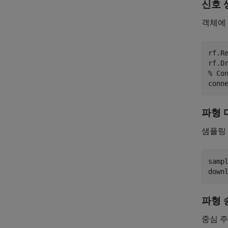
신호 
객체에
rf.R
rf.D
% Co
파형 
샘플링 
sampl
파형 
중심 주