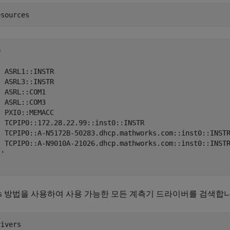


 ASRL1::INSTR

 ASRL3::INSTR

 ASRL::COM1

 ASRL::COM3

 PXI0::MEMACC

  TCPIP0::172.28.22.99::inst0::INSTR

  TCPIP0::A-N5172B-50283.dhcp.mathworks.com::inst0::INSTR
  TCPIP0::A-N9010A-21026.dhcp.mathworks.com::inst0::INSTR
'

방법을 사용하여 사용 가능한 모든 계측기 드라이버를 검색합니
s