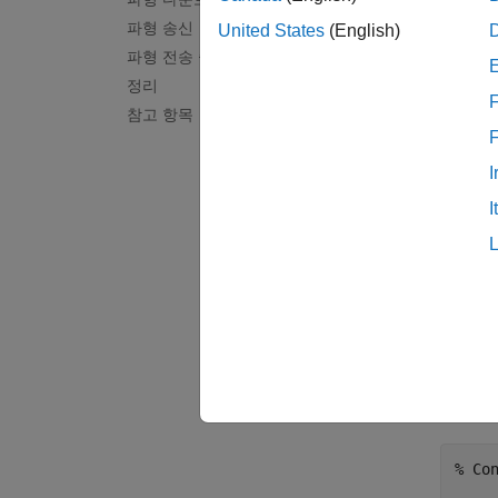
파형 송신
United States
(English)
Ke
파형 전송 중지
정리
Ke
F
참고 항목
Ke
I
Na
I
이러한 
IQ 
실수부와
RF 신
% Co