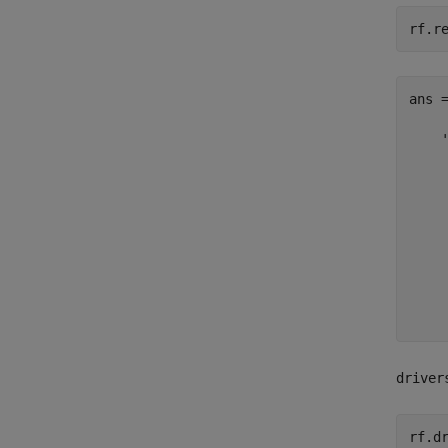
ans =
    '
     
     
     
     
    
    
    
     
driver