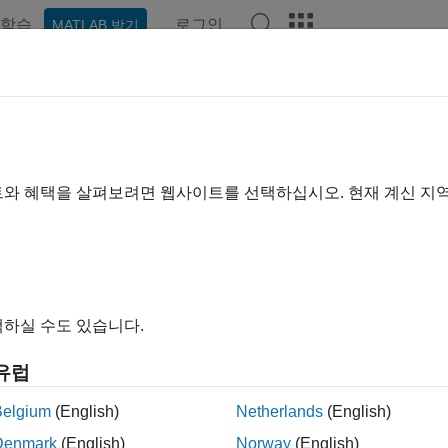
학습
로그인
MATLAB 받기
예제
함수
블록
앱
비디오
Answers
이지는 기계 번역을 사용하여 번역되었습니다. 영어 원문을 보려면
 파형 생성 및 RF 신호 생성기로 다
트와 혜택을 살펴보려면 웹사이트를 선택하십시오. 현재 계신 지
에서는 Quick-Control RF 신호 생성기를 사용하여 RF 파형
하실 수도 있습니다.
에서는 IQ 파형을 생성하고 Quick-Control RF 신호 생성기를
유럽
사항
Belgium
(English)
Netherlands
(English)
제를 실행하려면 다음이 필요합니다.
Denmark
(English)
Norway
(English)