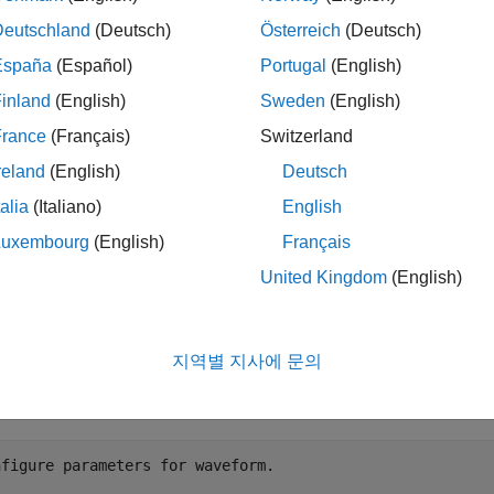
Deutschland
(Deutsch)
Österreich
(Deutsch)
ysight Technologies® N5172B 신호 생성기
España
(Español)
Portugal
(English)
ysight VISA
inland
(English)
Sweden
(English)
France
(Français)
Switzerland
ysight Technologies N5172B 신호 생성기용 IVI-C 드라이버
reland
(English)
Deutsch
tional Instruments™ IVI® 규정 준수 패키지 버전 16.0.1.2 이상
talia
(Italiano)
English
Luxembourg
(English)
Français
요구 사항을 설치하는 방법에 대한 자세한 내용은 아래의 “참조”
United Kingdom
(English)
파형 생성
 허수부를 가진 두 개의 사인파 신호로 구성된 IQ 파형을 생성
지역별 지사에 문의
호 생성기로 신호를 생성할 때 파형이 연속적인 행 벡터인지 확인
nfigure parameters for waveform.