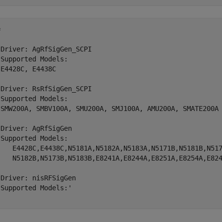


Driver: AgRfSigGen_SCPI

Supported Models:

E4428C, E4438C

Driver: RsRfSigGen_SCPI

Supported Models:

 SMW200A, SMBV100A, SMU200A, SMJ100A, AMU200A, SMATE200A

Driver: AgRfSigGen

Supported Models:

    E4428C,E4438C,N5181A,N5182A,N5183A,N5171B,N5181B,N517
    N5182B,N5173B,N5183B,E8241A,E8244A,E8251A,E8254A,E824
Driver: nisRFSigGen

Supported Models:'
