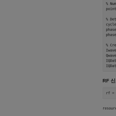
% Nu
point
% De
cycle
phase
phase
% Cr
Iwave
Qwave
IQDat
RF 
resour