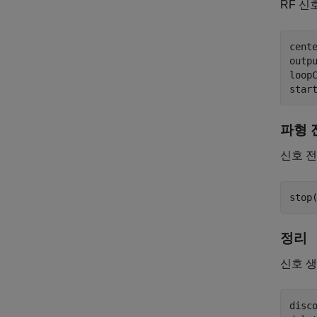
RF 신
cente
outpu
loopC
파형 
신호 
정리
신호 
disco