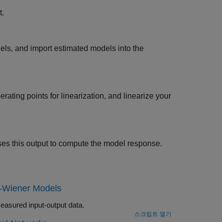
t.
ls, and import estimated models into the
ting points for linearization, and linearize your
ses this output to compute the model response.
n-Wiener Models
r black box models using measured input-output data.
스크립트 열기