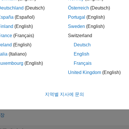
Deutschland
(Deutsch)
Österreich
(Deutsch)
확장
España
(Español)
Portugal
(English)
모델 추정
inland
(English)
Sweden
(English)
France
(Français)
Switzerland
비선형성 표현
reland
(English)
Deutsch
talia
(Italiano)
English
시뮬레이션 및 검증
Luxembourg
(English)
Français
United Kingdom
(English)
선형화
지역별 지사에 문의
확장