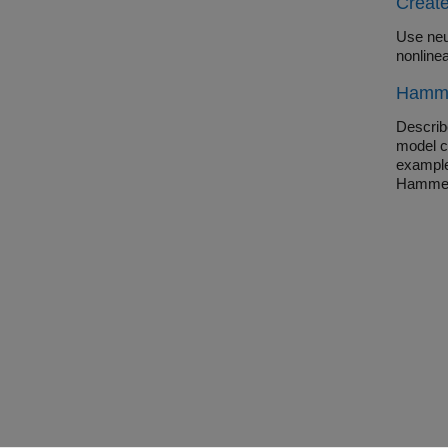
Create
Use neu
nonlinea
Hamme
Describ
model ca
example
Hammer