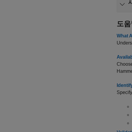
도움
What A
Unders
Availa
Choose 
Hammer
Identi
Specify