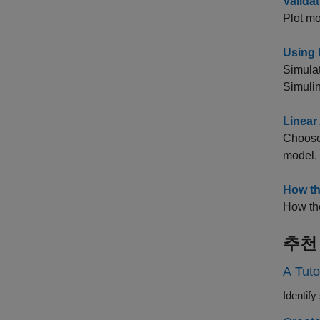
Valida
Plot mo
Using 
Simulat
Simuli
Linear
Choose 
model.
How th
How the
추천
A Tuto