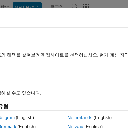
학습
로그인
MATLAB 받기
예제
함수
블록
앱
비디오
Answers
merstein-Wiener 모델
불감대와 같은 정적 비선형성을 선형 동적 시스템에 연결
트와 혜택을 살펴보려면 웹사이트를 선택하십시오. 현재 계신 지
선형성을 제외하면 선형 시스템이 되는 시스템에서 Hammerstei
erstein-Wiener 구조체를 사용하여 선형 시스템의 입력 및 출력
터의 물리적 비선형 효과를 캡처할 수 있습니다. Hammerstein
는
함수를 사용하십시오.
nlhw
하실 수도 있습니다.
유럽
m Identification
측정된 데이터에서 동적 시스
Belgium
(English)
Netherlands
(English)
Denmark
(English)
Norway
(English)