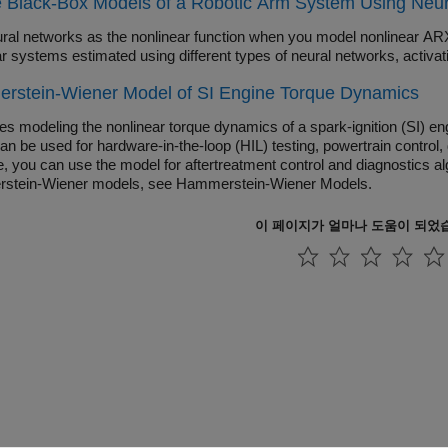
 Black-Box Models of a Robotic Arm System Using Neu
ral networks as the nonlinear function when you model nonlinear A
r systems estimated using different types of neural networks, activat
rstein-Wiener Model of SI Engine Torque Dynamics
es modeling the nonlinear torque dynamics of a spark-ignition (SI) e
n be used for hardware-in-the-loop (HIL) testing, powertrain control, 
, you can use the model for aftertreatment control and diagnostics a
stein-Wiener models, see Hammerstein-Wiener Models.
이 페이지가 얼마나 도움이 되었