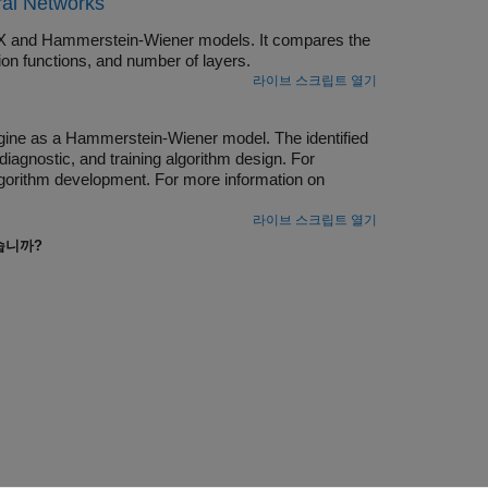
ral Networks
RX and Hammerstein-Wiener models. It compares the
ion functions, and number of layers.
라이브 스크립트 열기
ngine as a Hammerstein-Wiener model. The identified
diagnostic, and training algorithm design. For
lgorithm development. For more information on
라이브 스크립트 열기
습니까?