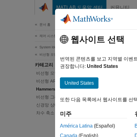
콘텐츠로 바로 가기
MATLAB 도움말 센터
커뮤니티
문서
문서 홈
제어 시스템
Ham
웹사이트 선택
System Identification Toolbox
비선형 모델 식별
포화, 
번역된 콘텐츠를 보고 지역별 이벤
카테고리
정적 비
권장합니다:
United States
비선형 모델 식별 기본 사항
Hamm
액추에이
비선형 ARX 모델
United States
앱 또
Hammerstein-Wiener 모델
비선형 그레이박스 모델
또한 다음 목록에서 웹사이트를 선택
앱
신경망 상태공간 모델
차수 축소 모델링
미주
Syste
América Latina
(Español)
함수
Canada
(English)