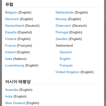
유럽
함수
Belgium
(English)
Netherlands
(English)
모두 확장
Denmark
(English)
Norway
(English)
PI 에셋 프레임워크와 통신하기
Deutschland
(Deutsch)
Österreich
(Deutsch)
España
(Español)
Portugal
(English)
AF 요소 또는 특성 검색
Finland
(English)
Sweden
(English)
France
(Français)
Switzerland
AF 특성 정보
Ireland
(English)
Deutsch
Italia
(Italiano)
English
Luxembourg
(English)
Français
AF 요소 정보
United Kingdom
(English)
PI AF 서버에서 데이터 읽기
아시아 태평양
Australia
(English)
PI Data Archive와 통신하기
India
(English)
New Zealand
(English)