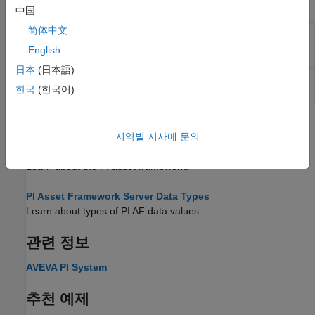
앱
中国
简体中文
에셋
Graphically browse element hierarchy and
프레임워크
select attributes from Asset Framework
English
브라우저
database
(R2026a 이후)
日本
(日本語)
PI 뷰어
Visualize data from PI Data Archive
(R2022a
한국
(한국어)
이후)
도움말 항목
지역별 지사에 문의
About AVEVA PI Asset Framework
Learn about the PI asset framework.
PI Asset Framework Server Data Types
Learn about types of PI AF data values.
관련 정보
AVEVA PI System
추천 예제