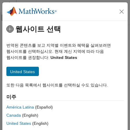
콘텐츠로 바로 가기
MATLAB 도움말 센터
오프캔버스 탐색 메뉴 토글
주요 콘텐츠
웹사이트 선택
문서 홈
이 페이지는 기계 번역을 사용하여 번역되었습니다. 영어 원문을
보려면 여기를 클릭하십시오.
테스트 및 계측(T&M)
번역된 콘텐츠를 보고 지역별 이벤트와 혜택을 살펴보려면
웹사이트를 선택하십시오. 현재 계신 지역에 따라 다음
AVEVA
PI 서버 액세스
Industrial Communication Toolbox
웹사이트를 권장합니다:
United States
카테고리
Industrial Communication Toolbox 시작하기
PI 에셋 프레임워크 및 PI Data Archive의 데이터에 액세스하기
United States
®
Industrial Communication Toolbox™는 AVEVA
PI 에셋
OPC 표준 통신
프레임워크(AF) 서버에 접속할 수 있는 함수를 제공합니다. 이
AVEVA PI 서버 액세스
또한 다음 목록에서 웹사이트를 선택하실 수도 있습니다.
함수를 사용하면 AF 데이터베이스를 검색하고, 요소와 특성을
Modbus 통신
검색하며, 특성에서 현재 또는 과거 데이터를 조회할 수 있습니다.
미주
MQTT 프로토콜 통신
(R2026a 이후)
América Latina
(Español)
또한 이 툴박스를 사용하면 AVEVA PI Data Archive에 연결하여
Canada
(English)
태그를 검색하고 해당 데이터에 대한 읽기 또는 쓰기 작업을
United States
(English)
수행할 수 있습니다.