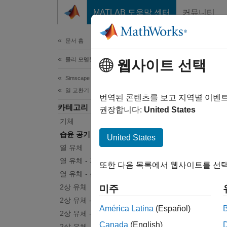
콘텐츠로 바로 가기
MATLAB 도움말 센터
커뮤니티
문서
문서 홈
물리 모델링
습윤
웹사이트 선택
Simscape Fluids
열 교환기
습윤 공
번역된 콘텐츠를 보고 지역별 이벤
카테고리
습윤 
권장합니다:
United States
기체
Sim
습윤 공기
United States
열 유체
Syst
열 유체 - 기체
또한 다음 목록에서 웹사이트를 선택
(MA-
열 유체 - 습윤 공기
2상 유체
미주
2상 유체 - 기체
América Latina
(Español)
2상 유체 - 습윤 공기
Canada
(English)
2상 유체 - 열 유체