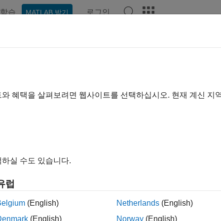
학습
로그인
MATLAB 받기
예제
블록
비디오
Answers
 공기
기 열 교환기
트와 혜택을 살펴보려면 웹사이트를 선택하십시오. 현재 계신 지
공기 도메인에서 열 교환기를 모델링하려면 다음 블록을 사용하십
scape 블록
em-Level Heat Exchanger
Heat exchanger based on perfo
하실 수도 있습니다.
MA)
(R2025a 이후)
유럽
이 페이지가 얼마나 도움이 되었
Belgium
(English)
Netherlands
(English)
Denmark
(English)
Norway
(English)