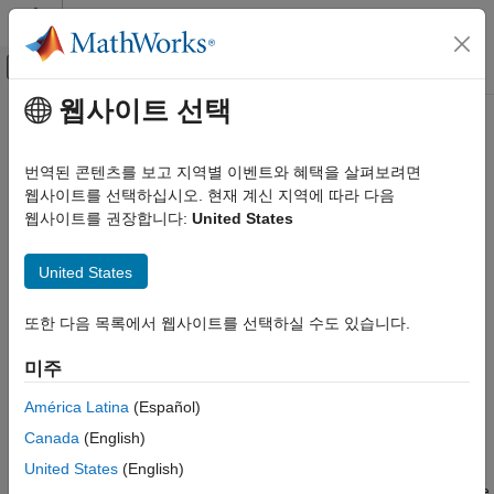
콘텐츠로 바로 가기
MATLAB 도움말 센터
오프캔버스 탐색 메뉴 토글
주요 콘텐츠
웹사이트 선택
문서 홈
Custom IP Core Generation
Code Generation
번역된 콘텐츠를 보고 지역별 이벤트와 혜택을 살펴보려면
FPGA, ASIC, and SoC Development
Generate HDL IP core from your DUT for deployment to the
웹사이트를 선택하십시오. 현재 계신 지역에 따라 다음
default system reference design or custom reference design
웹사이트를 권장합니다:
United States
HDL Coder
registered with the board
HDL Coder Supported Hardware
HDL Coder™ can generate a custom HDL IP core that you can
United States
Microchip FPGA and SoC Devices
deploy to the Microchip SoC devices. You can integrate the
generated IP core into the default system reference design or
카테고리
또한 다음 목록에서 웹사이트를 선택하실 수도 있습니다.
into your own custom reference design that you register for the
Setup and Configuration
board.
미주
Custom IP Core Generation
Custom Board and Reference Design
Topics
América Latina
(Español)
Deployment
Canada
(English)
Generate an IP Core for Microchip SoC Platform from
MATLAB
United States
(English)
®
Generate an IP core to target the Microchip Polarfire
SoC Icicle