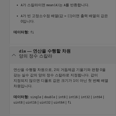
가 스칼라이면
는
를 반환합니다.
A
mean(A)
A
가 빈 고정소수점 배열(값 =
)이면 출력 배열의 값은
A
[]
0입니다.
데이터형:
fi
—
연산을 수행할 차원
dim
양의 정수 스칼라
연산을 수행할 차원으로, 2의 거듭제곱 기울기와 편향 0을
갖는 실수 값의 양의 정수 스칼라로 지정됩니다. 값이
지정되지 않으면 디폴트 값은 크기가 1이 아닌 첫 번째 배열
차원입니다.
데이터형:
|
|
|
|
|
|
single
double
int8
int16
int32
int64
|
|
|
|
uint8
uint16
uint32
uint64
fi