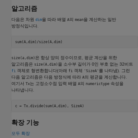
알고리즘
다음은 차원
을 따라 배열
의
을 계산하는 일반
dim
A
mean
방정식입니다.
sum(A,dim)/size(A,dim)
은 항상 양의 정수이므로, 평균 계산을 위한
size(a,dim)
알고리즘은
을 소수부 길이가 0인 부호 없는 32비트
size(A,dim)
객체로 형변환합니다(아래
객체
를 나타냄). 그런
fi
fi
'SizeA'
다음 알고리즘은 다음 방정식에 따라
의 평균을 계산합니다.
A
여기서
는 고정소수점 입력 배열
의
속성을
Tx
A
numerictype
나타냅니다.
c = Tx.divide(sum(A,dim), SizeA)
확장 기능
모두 확장