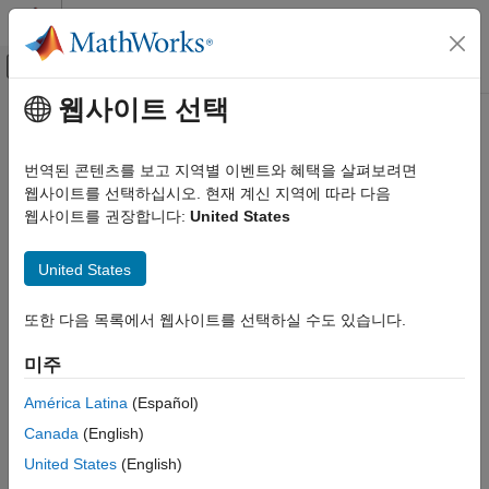
콘텐츠로 바로 가기
MATLAB 도움말 센터
오프캔버스 탐색 메뉴 토글
주요 콘텐츠
웹사이트 선택
문서 홈
mean
코드 생성
번역된 콘텐츠를 보고 지역별 이벤트와 혜택을 살펴보려면
FPGA, ASIC 및 SoC 개발
고정소수점 배열의 평균 또는 평균값
웹사이트를 선택하십시오. 현재 계신 지역에 따라 다음
웹사이트를 권장합니다:
United States
Fixed-Point Designer
페이지 내 모두 축소
데이터형 탐색
구문
United States
고정소수점 사양
MATLAB의 고정소수점 사양
M = mean(A)
또한 다음 목록에서 웹사이트를 선택하실 수도 있습니다.
M = mean(A,dim)
고정소수점 수학 함수
설명
미주
mean
는 첫 번째 비한원소 차원을 따라 실수 값 고정소수점
= mean(
)
M
A
이 페이지 내용
América Latina
(Español)
배열
의 평균값을 계산합니다.
A
구문
Canada
(English)
설명
예제
United States
(English)
예제