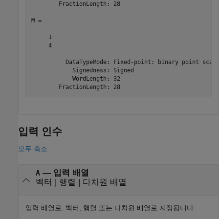
        FractionLength: 28

M = 

     1

     4

          DataTypeMode: Fixed-point: binary point scali
            Signedness: Signed

            WordLength: 32

        FractionLength: 28
입력 인수
모두 축소
—
입력 배열
A
벡터
|
행렬
|
다차원 배열
입력 배열로, 벡터, 행렬 또는 다차원 배열로 지정됩니다.