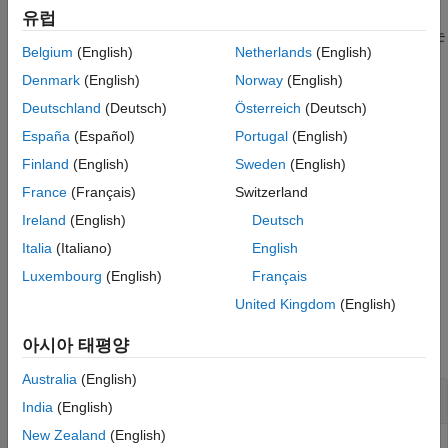
은 차원
을 따라 실수 값 고정소수점 배열
의
= mean(
,
)
dim
A
입력 인수
유럽
M
A
dim
평균값을 계산합니다.
은 2의 거듭제곱 기울기와 편향 0을 갖는
dim
알고리즘
Belgium
(English)
Netherlands
(English)
실수 값의 양의 정수여야 합니다.
확장 기능
Denmark
(English)
Norway
(English)
버전 내역
고정소수점 출력 배열
은 고정소수점 입력 배열
와 동일한
M
A
Deutschland
(Deutsch)
Österreich
(Deutsch)
참고 항목
속성을 갖습니다.
numerictype
España
(Español)
Portugal
(English)
입력 배열
에 로컬
가 있는 경우 이 함수는 중간 계산에
A
fimath
Finland
(English)
Sweden
(English)
사용됩니다. 출력
은 항상 디폴트
와 연결됩니다.
M
fimath
France
(Français)
Switzerland
Ireland
(English)
Deutsch
가 빈 고정소수점 배열(값 =
)이면 출력 배열의 값은 0입니다.
A
[]
Italia
(Italiano)
English
예제
Luxembourg
(English)
Français
United Kingdom
(English)
예제
아시아 태평양
모두 축소
Australia
(English)
고정소수점 배열의 열에 대한 평균
India
(English)
New Zealand
(English)