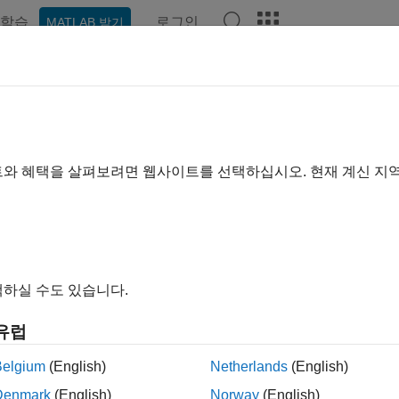
학습
로그인
MATLAB 받기
예제
함수
블록
모델 설정
앱
비디오
Answers
이지는 기계 번역을 사용하여 번역되었습니다. 영어 원문을 보려면
이머
트와 혜택을 살펴보려면 웹사이트를 선택하십시오. 현재 계신 지
간 타이머와 경과 시간 타이머
모델(
) 데이터 구조를 지원하는 시스템 타깃 파일은 절
rtModel
인 시간 계산 서비스를 제공합니다.
절대 시간
은 프로그램 실행이
코드가 포함된 함수가 실행을 시작하는 순간까지의 시간 간격입니
하실 수도 있습니다.
간격입니다. 코드 생성기가 타이머를 표현하고 사용하는 방법에 
ation
항목을 참조하십시오.
유럽
말 항목
Belgium
(English)
Netherlands
(English)
Denmark
(English)
Norway
(English)