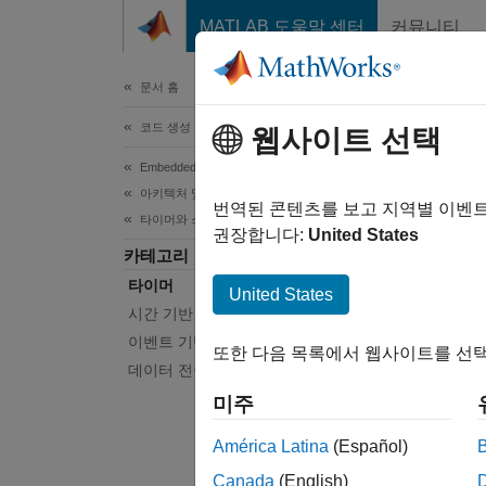
콘텐츠로 바로 가기
MATLAB 도움말 센터
커뮤니티
문서
문서 홈
코드 생성
웹사이트 선택
이 페
Embedded Coder
타
아키텍처 및 컴포넌트 설계
번역된 콘텐츠를 보고 지역별 이벤
타이머와 스케줄링
권장합니다:
United States
카테고리
절대 시
타이머
실시간 
United States
효율적
시간 기반 스케줄링
대한 
이벤트 기반 스케줄링
또한 다음 목록에서 웹사이트를 선택
시간 
데이터 전송
Comput
미주
도움
América Latina
(Español)
Canada
(English)