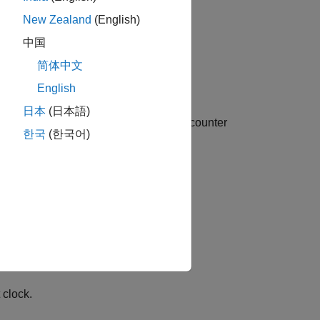
New Zealand
(English)
中国
简体中文
English
s
日本
(日本語)
es for time counters and prevent time counter
한국
(한국어)
 counter.
eration.
 clock.