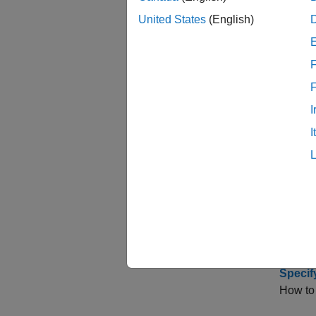
Timer 
Represe
United States
(English)
Genera
F
Generat
Optimi
I
You can
I
overflo
Optimi
Optimiz
Access
Gain ac
Specif
How to 