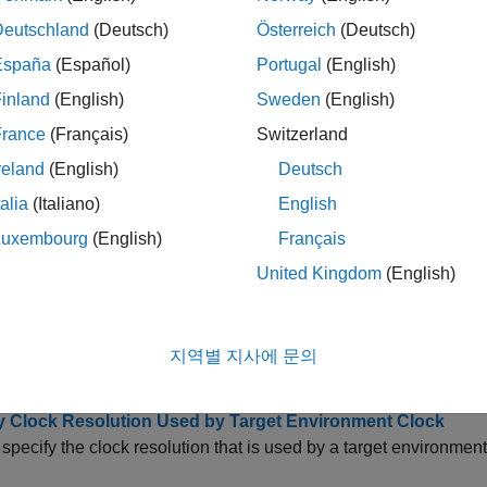
Representation and Computation
ntation of timers in models and generated code.
Deutschland
(Deutsch)
Österreich
(Deutsch)
España
(Español)
Portugal
(English)
te Code for Elapsed Time Counter
inland
(English)
Sweden
(English)
e code for an elapsed time counter.
France
(Français)
Switzerland
ze Memory Usage and Prevent Overflows for Time Counter
reland
(English)
Deutsch
 optimize the amount of memory that the code generator allocat
talia
(Italiano)
English
ws.
Luxembourg
(English)
Français
ze Memory Usage for Time Counters
United Kingdom
(English)
e memory that the code generator allocates for an elapsed time
 Timers Programmatically
지역별 지사에 문의
cess to timers to use in S-functions for simulation and code gen
y Clock Resolution Used by Target Environment Clock
specify the clock resolution that is used by a target environment