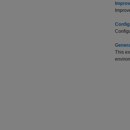
Improv
Improve
Config
Configu
Genera
This ex
environ