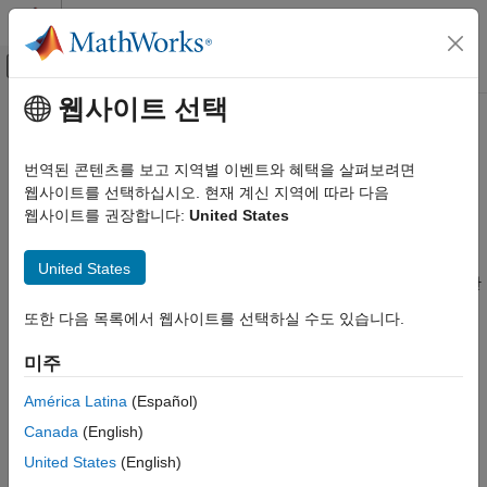
콘텐츠로 바로 가기
MATLAB 도움말 센터
오프캔버스 탐색 메뉴 토글
주요 콘텐츠
웹사이트 선택
문서 홈
이 페이지는 기계 번역을 사용하여 번역되었습니다. 영어 원문을
보려면 여기를 클릭하십시오.
코드 생성
번역된 콘텐츠를 보고 지역별 이벤트와 혜택을 살펴보려면
웹사이트를 선택하십시오. 현재 계신 지역에 따라 다음
시간 기반 스케줄링
Embedded Coder
웹사이트를 권장합니다:
United States
아키텍처 및 컴포넌트 설계
타이머와 스케줄링
솔버, 샘플 레이트 및 변환, 태스킹, 실시간 실행
United States
카테고리
시간 기반 스케줄링에 의존하는 알고리즘을 지원하고 이에 필요한
코드를 생성하도록 모델을 설계합니다. 연속 블록과 이산 블록의
타이머
또한 다음 목록에서 웹사이트를 선택하실 수도 있습니다.
사용법을 평가합니다. 하나 이상의 샘플 레이트에서 실행되는
시간 기반 스케줄링
모델에서는 고정 스텝 솔버를 사용하십시오. 싱글태스킹 실행
미주
이벤트 기반 스케줄링
모드와 멀티태스킹 실행 모드 중에서 선택하십시오. 모델 내에서
데이터 전송
샘플 레이트 변환을 식별하고 처리합니다.
América Latina
(Español)
Canada
(English)
도움말 항목
United States
(English)
Time-Based Scheduling and Code Generation