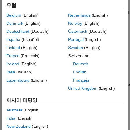
유럽
Consider continuous and discrete block usage, sample times,
rate transitions for multirate models, discretization, and choosing
Belgium
(English)
Netherlands
(English)
between single-tasking mode and multitasking mode when
Denmark
(English)
Norway
(English)
designing models intended for code generation.
Deutschland
(Deutsch)
Österreich
(Deutsch)
Periodic and Aperiodic Function Interfaces
España
(Español)
Portugal
(English)
Generate callable entry-point functions for the algorithm
Finland
(English)
Sweden
(English)
represented by a top model.
France
(Français)
Switzerland
Data Transfer Representation and Processing
Ireland
(English)
Deutsch
Learn about data transfer basics.
Italia
(Italiano)
English
Configure Time-Based Scheduling
Luxembourg
(English)
Français
Configure the solver type, solver, fixed-step size, periodic sample
United Kingdom
(English)
time constraints, and solver diagnostics for code generation.
아시아 태평양
Execution of Code Generated from a Model
Execute code generated from single-tasking and multitasking
Australia
(English)
models for rapid-prototyping and embedded system run-time
India
(English)
environments.
New Zealand
(English)