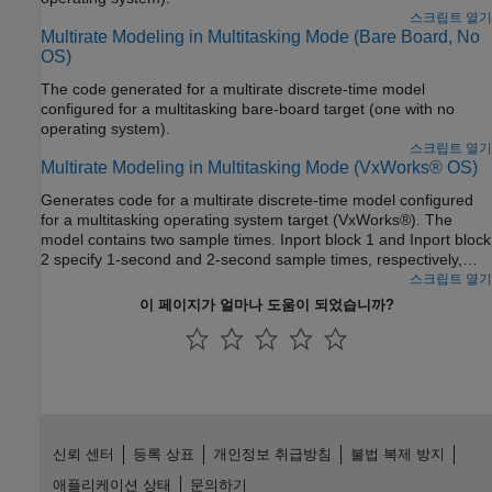
스크립트 열기
Multirate Modeling in Multitasking Mode (Bare Board, No
OS)
The code generated for a multirate discrete-time model
configured for a multitasking bare-board target (one with no
operating system).
스크립트 열기
Multirate Modeling in Multitasking Mode (VxWorks® OS)
Generates code for a multirate discrete-time model configured
for a multitasking operating system target (VxWorks®). The
model contains two sample times. Inport block 1 and Inport block
2 specify 1-second and 2-second sample times, respectively,
which are enforced by the setting of model configuration
스크립트 열기
parameter
Periodic sample time constraint
. The solver is set
이 페이지가 얼마나 도움이 되었습니까?
for multitasking operation, which means a Rate Transition block
is required to ensure that data integrity is enforced when the 1-
second task preempts the 2-second task. Simulink® and the
code generator enforce proper rate transitions. This model
specifies an explicit Rate Transition block. Alternatively, you can
instruct Simulink® to insert this block for you by setting model
configuration parameter
Automatically handle rate transition
신뢰 센터
등록 상표
개인정보 취급방침
불법 복제 방지
for data transfer
.
애플리케이션 상태
문의하기