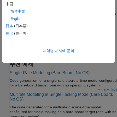
Tasking Modes and Execution Order
中国
Examples that shows task execution order for blocks in a model
简体中文
when configured for single-tasking versus multitasking execution.
English
Optimize Multirate Multitasking Execution for RTOS Target
日本
(日本語)
Environments
한국
(한국어)
Improve performance of generated code by using real-time
operating system (RTOS) task management mechanisms to
eliminate redundant scheduling calls for multirate, multitasking
지역별 지사에 문의
models.
추천 예제
Single-Rate Modeling (Bare Board, No OS)
Code generation for a single-rate discrete-time model configured
for a bare-board target (one with no operating system).
스크립트 열기
Multirate Modeling in Single-Tasking Mode (Bare Board,
No OS)
The code generated for a multirate discrete-time model
configured for single-tasking on a bare-board target (one with no
operating system).