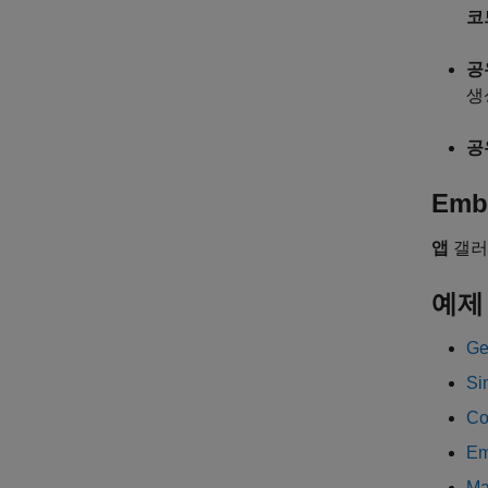
코
공
생
공
Emb
앱
갤러
예제
Ge
S
Co
Em
Ma