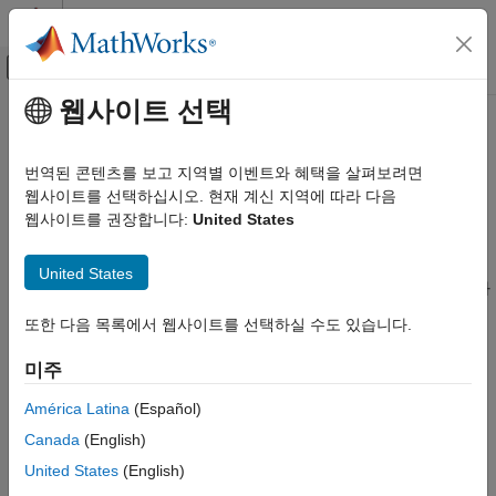
콘텐츠로 바로 가기
MATLAB 도움말 센터
오프캔버스 탐색 메뉴 토글
주요 콘텐츠
웹사이트 선택
문서 홈
이 페이지는 기계 번역을 사용하여 번역되었습니다. 영어 원문을
보려면 여기를 클릭하십시오.
코드 생성
번역된 콘텐츠를 보고 지역별 이벤트와 혜택을 살펴보려면
웹사이트를 선택하십시오. 현재 계신 지역에 따라 다음
코드 대체 사용자 지정
Embedded Coder
웹사이트를 권장합니다:
United States
MATLAB 코드에서 코드 생성
카테고리
코드 대체 라이브러리 생성 및 관리
United States
사용자 지정 코드 대체 라이브러리를 개발하여 기본적으로 함수와
코드 모양
연산자에 대해 생성되는 C/C++ 코드를 코드 생성기가 대체하는
MISRA 및 AUTOSAR 규정 준수
또한 다음 목록에서 웹사이트를 선택하실 수도 있습니다.
시점과 방법을 사용자 지정합니다.
코드 대체 툴
을 사용하여
전역 변수 표현
대화형 방식으로 라이브러리를 개발하거나 프로그래밍 방식으로
미주
검증
라이브러리를 개발할 수 있습니다.
성능
América Latina
(Español)
코드 대체 사용자 지정
특정 애플리케이션 요구 사항에 맞춰 라이브러리를
Canada
(English)
개발합니다.
라이브러리 개발
United States
(English)
함수 대체