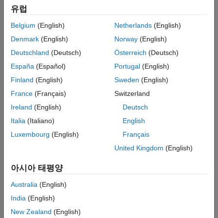
코드 생성기가 코드 대체 시 고려하는 예약된 키워드 목록에
연산자 대체
유럽
식별자를 추가합니다.
고정소수점 연산자 대체
Belgium
(English)
Netherlands
(English)
함수에 대한 코드 생성기의 일치 및 대체 프로세스를 사용자
Denmark
(English)
Norway
(English)
지정합니다.
Deutschland
(Deutsch)
Österreich
(Deutsch)
다음 주제에서 시작해 볼 수 있습니다.
España
(Español)
Portugal
(English)
Finland
(English)
Sweden
(English)
What Is Code Replacement Customization?
France
(Français)
Switzerland
Code You Can Replace from MATLAB Code
Ireland
(English)
Deutsch
Italia
(Italiano)
English
Quick Start Library Development
Luxembourg
(English)
Français
카테고리
United Kingdom
(English)
라이브러리 개발
아시아 태평양
코드 대체 라이브러리 개발
Australia
(English)
함수 대체
함수에 대한 코드 대체 매핑 정의
India
(English)
연산자 대체
New Zealand
(English)