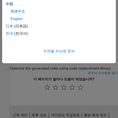
연산자에 대한 코드 대체 매핑 정의
中国
고정소수점 연산자 대체
简体中文
고정소수점 연산에 대한 코드 대체 매핑 정의
English
관련 정보
日本
(日本語)
한국
(한국어)
코드 대체
추천 예제
지역별 지사에 문의
Optimize Generated Code by Developing and Using
Code Replacement Libraries - MATLAB
Optimize the generated code using code replacement library.
라이브 스크립트 열기
이 페이지가 얼마나 도움이 되었습니까?
신뢰 센터
등록 상표
개인정보 취급방침
불법 복제 방지