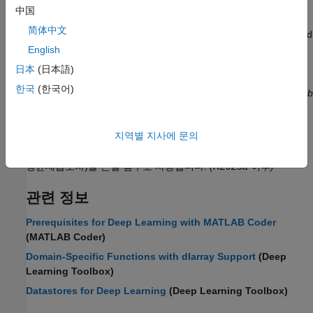
Generate simulation input data in the background while running
中国
your simulation loop on parameterized conditions rather than
简体中文
generating the data in advance and recalling the stored data and
run time.
(R2026a 이후)
English
日本
(日本語)
Cosine Similarity As a Channel Estimate Quality Metric
한국
(한국어)
Use the cosine similarity metric to compare two vectors.
(R2024b
이후)
지역별 지사에 문의
거리 척도로서의 정규화된 평균제곱오차
무선 통신 응용 분야에서 신경망 훈련을 위해 NMSE(정규화된
평균제곱오차)를 손실 함수로 사용합니다.
(R2025a 이후)
관련 정보
Prerequisites for Deep Learning with MATLAB Coder
(MATLAB Coder)
Domain-Specific Functions with dlarray Support
(Deep
Learning Toolbox)
Datastores for Deep Learning
(Deep Learning Toolbox)