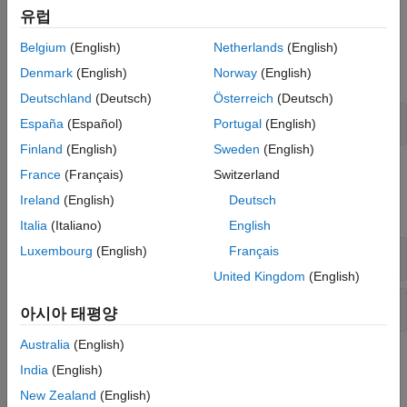
(Deep Learning Toolbox)
항목을 참조하십시오.
유럽
함수
Belgium
(English)
Netherlands
(English)
Denmark
(English)
Norway
(English)
모두 확장
Deutschland
(Deutsch)
Österreich
(Deutsch)
dlarray 지원
España
(Español)
Portugal
(English)
Finland
(English)
Sweden
(English)
객체
France
(Français)
Switzerland
Ireland
(English)
Deutsch
모두 확장
Italia
(Italiano)
English
Luxembourg
(English)
Français
dlarray 지원
United Kingdom
(English)
데이터 가져오기 및 전처리
아시아 태평양
Australia
(English)
도움말 항목
India
(English)
Background Data Generation
New Zealand
(English)