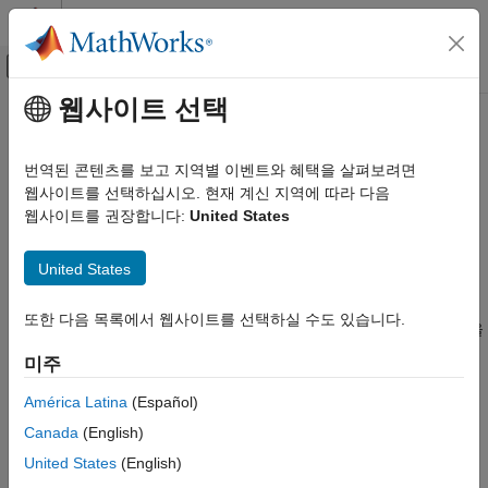
콘텐츠로 바로 가기
MATLAB 도움말 센터
오프캔버스 탐색 메뉴 토글
주요 콘텐츠
웹사이트 선택
문서 홈
AI를 위한 기능
무선 통신
번역된 콘텐츠를 보고 지역별 이벤트와 혜택을 살펴보려면
무선 통신 응용 분야를 위한 딥러닝 워크플로를 지원하는 함수 및
웹사이트를 선택하십시오. 현재 계신 지역에 따라 다음
Communications Toolbox
객체
웹사이트를 권장합니다:
United States
AI를 사용한 무선 통신
Communications Toolbox™ 및 Deep Learning Toolbox™를
카테고리
사용하여 신경망이 포함된 무선 통신 시스템을 훈련시킬 수
United States
있습니다.
AI를 위한 기능
응용 사례
또한 다음 목록에서 웹사이트를 선택하실 수도 있습니다.
신호 처리, 채널 추정, 리소스 관리를 개선하기 위해 AI 기능을
MATLAB과 함께 사용하는 Python
사용하여 무선 채널을 분석하고 최적화합니다.
미주
엔드 투 엔드 AI 워크플로
무선 신경망을 훈련시키려면
(Deep Learning
dlarray
América Latina
(Español)
Toolbox)
데이터 객체를 지원하는 Communications Toolbox
Canada
(English)
함수 및 객체가 필요합니다. 무선 통신 분야별로
dlarray
United States
(English)
객체를 지원하는 함수를 보려면
Wireless Communications