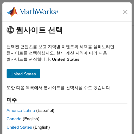
콘텐츠로 바로 가기
MATLAB 도움말 센터
오프캔버스 탐색 메뉴 토글
주요 콘텐츠
웹사이트 선택
문서 홈
bioinfo.pipeline.Output
Computational Biology
번역된 콘텐츠를 보고 지역별 이벤트와 혜택을 살펴보려면
Output port object for bioinformatics pipeline block
웹사이트를 선택하십시오. 현재 계신 지역에 따라 다음
Bioinformatics Toolbox
Since R2023a
웹사이트를 권장합니다:
United States
Bioinformatics Pipeline
expand all in page
Description
bioinfo.pipeline.Output
United States
ON THIS PAGE
Each output port of a
object is a
bioinfo.pipeline.Block
또한 다음 목록에서 웹사이트를 선택하실 수도 있습니다.
Description
object.
bioinfo.pipeline.Output
Creation
미주
Creation
Properties
Version History
América Latina
(Español)
Create the object using
.
bioinfo.pipeline.Output
See Also
Canada
(English)
Properties
United States
(English)