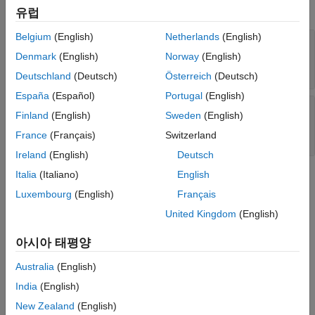
expand all
유럽
Belgium
(English)
Netherlands
(English)
—
Flag to merge parallel
UniformOutput
outputs
Denmark
(English)
Norway
(English)
or 1
(default) |
or 0
true
false
Deutschland
(Deutsch)
Österreich
(Deutsch)
España
(Español)
Portugal
(English)
—
Flag to indicate output port is
Required
Finland
(English)
Sweden
(English)
required
Read-only:
or 1
(default) |
or 0
France
(Français)
Switzerland
true
false
Ireland
(English)
Deutsch
Italia
(Italiano)
English
Version History
Luxembourg
(English)
Français
Introduced in R2023a
United Kingdom
(English)
See Also
아시아 태평양
|
bioinfo.pipeline.Input
bioinfo.pipeline.Block
Australia
(English)
India
(English)
How useful was this information?
New Zealand
(English)