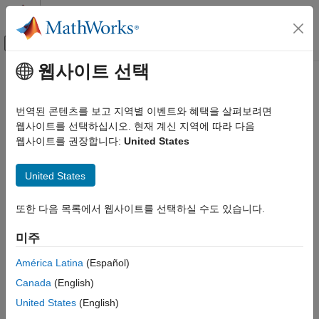
콘텐츠로 바로 가기
MATLAB 도움말 센터
오프캔버스 탐색 메뉴 토글
주요 콘텐츠
웹사이트 선택
문서 홈
Code Generation
번역된 콘텐츠를 보고 지역별 이벤트와 혜택을 살펴보려면
Automotive
웹사이트를 선택하십시오. 현재 계신 지역에 따라 다음
웹사이트를 권장합니다:
United States
카테고리
How useful was this information?
Automated Driving Toolbox
United States
AUTOSAR Blockset
Get Started with AUTOSAR Blockset
또한 다음 목록에서 웹사이트를 선택하실 수도 있습니다.
Software Component Modeling
Adaptive Software Component Modeling
미주
Composition and ECU Software
América Latina
(Español)
Simulation
Software Architecture Modeling
Canada
(English)
C2000 Microcontroller Blockset
United States
(English)