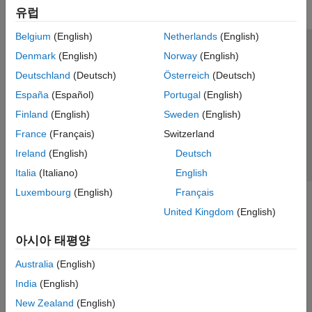
DDS Blockset
유럽
DO Qualification Kit
Belgium
(English)
Netherlands
(English)
Embedded Coder
신뢰 센터
등록 상표
개인정보 취급방침
불법 복제 방지
Denmark
(English)
Norway
(English)
Fixed-Point Designer
애플리케이션 상태
문의하기
Deutschland
(Deutsch)
Österreich
(Deutsch)
GPU Coder
© 1994-2026 The MathWorks, Inc.
España
(Español)
Portugal
(English)
HDL Coder
Finland
(English)
Sweden
(English)
HDL Verifier
웹사이트 
France
(Français)
Switzerland
한국
IEC Certification Kit
Ireland
(English)
Deutsch
MATLAB Coder
Italia
(Italiano)
English
Model-Based Calibration Toolbox
Luxembourg
(English)
Français
Powertrain Blockset
United Kingdom
(English)
Raspberry Pi Blockset
아시아 태평양
RoadRunner
Australia
(English)
RoadRunner Scenario
India
(English)
Simulink 3D Animation
New Zealand
(English)