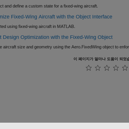
t and define a custom state for a fixed-wing aircraft.
ize Fixed-Wing Aircraft with the Object Interface
rted using fixed-wing aircraft in MATLAB.
ft Design Optimization with the Fixed-Wing Object
이 페이지가 얼마나 도움이 되었