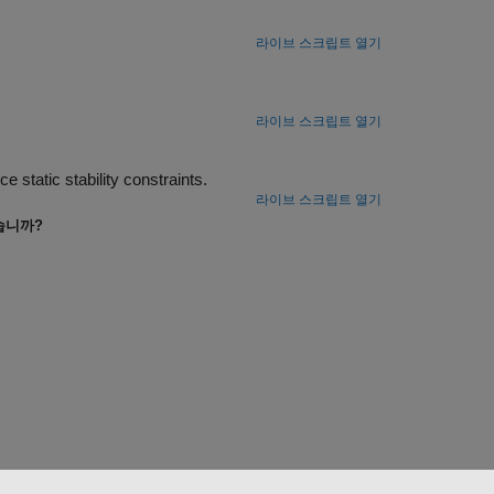
라이브 스크립트 열기
라이브 스크립트 열기
Optimize aircraft size and geometry using the Aero.FixedWing object to enforce static stability constraints.
라이브 스크립트 열기
습니까?