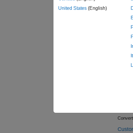
카테
United States
(English)
함수를
고정익
F
객체를
객체를
I
추천
I
Get St
Create 
Determ
Create 
Analyz
Custom