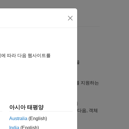
역에 따라 다음 웹사이트를
alized fixed-wing solution)을
가지 경로를 제공합니다.
한다면,
함수와 이를 지원하는
fixedWingAircraft
기를 분석하십시오.
객체와 그 지원 객체를
Aero.FixedWing
아시아 태평양
 제어력을 더욱 강화해 줍니다. 그런 다음, 객체
Australia
(English)
India
(English)