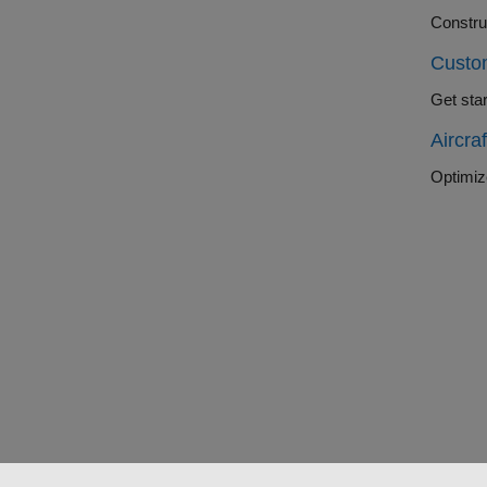
Construc
Custom
Get sta
Aircra