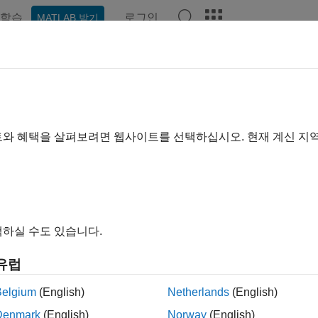
학습
로그인
MATLAB 받기
예제
함수
비디오
Answers
익 항공기 응용 분야
 객체를 활용하여 완전 구현된 고정익 솔루션 사용
트와 혜택을 살펴보려면 웹사이트를 선택하십시오. 현재 계신 지
성 및 선형화 등의 항공기 분석을 위해 완전 구현된 고정익 솔루션(fully re
니다. 고정익 항공기를 분석하기 위해
Aerospace Toolbox
는 두 
정익 항공기를 신속하게 설계할 수 있는 간단한 인터페이스를 원
수들을 사용하십시오. 그런 다음, 객체 메서드를 사용하여 항공
하실 수도 있습니다.
정익 항공기 설계를 위한 보다 포괄적인 인터페이스를 원한다면,
유럽
용하십시오. 이 인터페이스는 고정익 항공기 설계 시 입력값에 대한
서드를 사용하여 항공기를 분석하십시오.
Belgium
(English)
Netherlands
(English)
Denmark
(English)
Norway
(English)