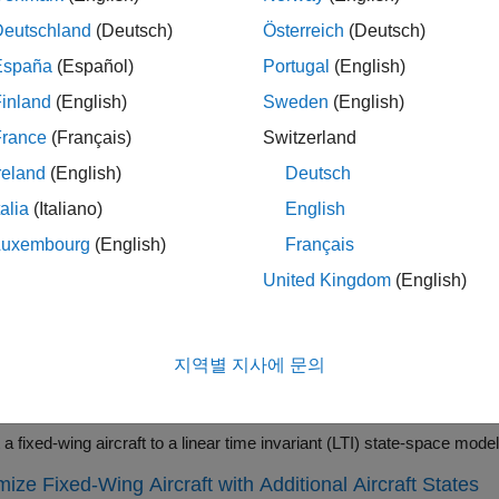
고리
Deutschland
(Deutsch)
Österreich
(Deutsch)
 이용한 고정익 항공기 생성
España
(Español)
Portugal
(English)
 함수를 사용하여 고정익 항공기를 신속하게 생성
inland
(English)
Sweden
(English)
 사용한 고정익 항공기 생성
France
(Français)
Switzerland
 활용하여 완전 구현된 고정익 솔루션 사용
reland
(English)
Deutsch
 예제
talia
(Italiano)
English
Luxembourg
(English)
Français
arted with Fixed-Wing Aircraft
United Kingdom
(English)
®
and use a fixed-wing aircraft in MATLAB
.
ine Static Stability of Fixed-Wing Aircraft
and analyze a fixed-wing aircraft in MATLAB using Cessna C182 geom
지역별 지사에 문의
e State-Space Model for Linear Control and Static Stabil
ize Fixed-Wing Aircraft with Additional Aircraft States