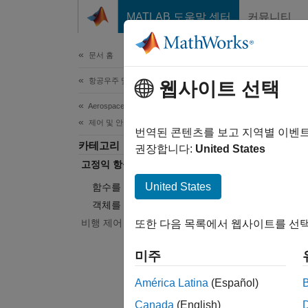
콘텐츠로 바로 가기
MATLAB 도움말 센터
커뮤니티
문서
문서 홈
항공우주 및 국방
고정
웹사이트 선택
Aerospace Toolbox
제어 및 안정성 분석
함수와
번역된 콘텐츠를 보고 지역별 이벤
카테고리
정적 안정
권장합니다:
United States
고정익 항공기 응용 분야
사용합
United States
함수를 이용한 고정익 항공기 생성
고
객체를 사용한 고정익 항공기 생성
함
비행 제어 분석
또한 다음 목록에서 웹사이트를 선택
고
미주
사
메
América Latina
(Español)
Canada
(English)