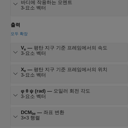
바디에 작용하는 모멘트
3-요소 벡터
출력
모두 확장
V
—
평탄 지구 기준 프레임에서의 속도
e
3-요소 벡터
X
—
평탄 지구 기준 프레임에서의 위치
e
3-요소 벡터
φ θ ψ (rad)
—
오일러 회전 각도
3-요소 벡터
DCM
—
좌표 변환
be
3×3 행렬