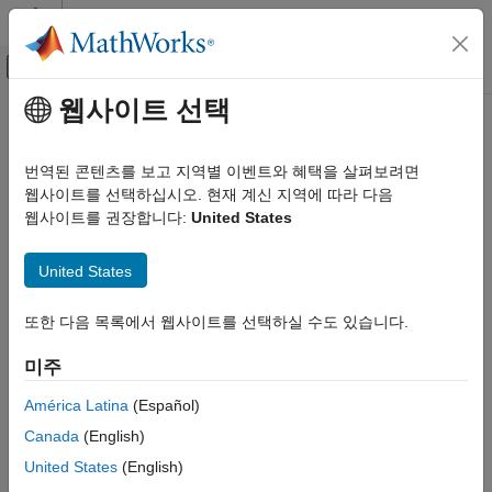
콘텐츠로 바로 가기
MATLAB 도움말 센터
오프캔버스 탐색 메뉴 토글
주요 콘텐츠
웹사이트 선택
문서 홈
이 페이지는 기계 번역을 사용하여 번역되었습니다. 영어 원문을
보려면 여기를 클릭하십시오.
항공우주 및 국방
번역된 콘텐츠를 보고 지역별 이벤트와 혜택을 살펴보려면
웹사이트를 선택하십시오. 현재 계신 지역에 따라 다음
6DOF (Euler Angles)
Aerospace Blockset
웹사이트를 권장합니다:
United States
표준 워크플로 절차
좌표계
6자유도 운동 방정식의 오일러 각 표현 구현
United States
운동 방정식
6DOF
페이지 내 모두 확장
또한 다음 목록에서 웹사이트를 선택하실 수도 있습니다.
Aerospace Blockset
미주
대기권 비행
운동 방정식
라이브러리:
América Latina
(Español)
6DOF
Aerospace Blockset / Equations of
Canada
(English)
Motion / 6DOF
United States
(English)
6DOF (Euler Angles)