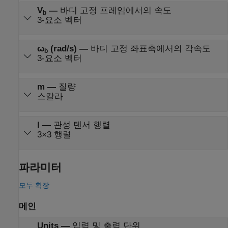
V
—
바디 고정 프레임에서의 속도
b
3-요소 벡터
ω
(rad/s)
—
바디 고정 좌표축에서의 각속도
b
3-요소 벡터
m
—
질량
스칼라
I
—
관성 텐서 행렬
3×3 행렬
파라미터
모두 확장
메인
Units
—
입력 및 출력 단위