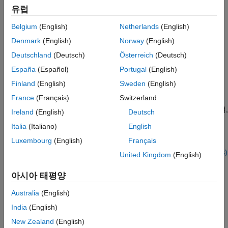
이 페이지 내용
유럽
설명
Belgium
(English)
Netherlands
(English)
제한 사항
6DOF (Euler Angles) 블록의 대체 구성:
포트
Denmark
(English)
Norway
(English)
Simple Variable Mass 6DOF (Euler Angles)
|
Custom Variable
파라미터
Deutschland
(Deutsch)
Österreich
(Deutsch)
Mass 6DOF (Euler Angles)
대체 구성
España
(Español)
Portugal
(English)
알고리즘
설명
Finland
(English)
Sweden
(English)
참고 문헌
France
(Français)
Switzerland
6DOF (Euler Angles)
블록은 평탄 지구 기준 프레임(
X
, Y
, Z
)을
확장 기능
e
e
e
중심으로 한 바디 고정 좌표 프레임(
X
, Y
, Z
)의 회전을 고려하여,
Ireland
(English)
Deutsch
b
b
b
버전 내역
6자유도 운동 방정식의 오일러 각 표현을 구현합니다. 이러한
참고 항목
Italia
(Italiano)
English
기준점에 대한 자세한 내용은
알고리즘
항목을 참조하십시오.
Luxembourg
(English)
Français
6DOF (Euler Angles)
,
Simple Variable Mass 6DOF (Euler Angles)
United Kingdom
(English)
및
Custom Variable Mass 6DOF (Euler Angles)
블록은 동일한
블록의 대체 구성입니다.
아시아 태평양
Australia
(English)
6DOF (Euler Angles)
— 6자유도 운동 방정식의 오일러 각
표현 구현
India
(English)
New Zealand
(English)
Simple Variable Mass 6DOF (Euler Angles)
— 단순 가변