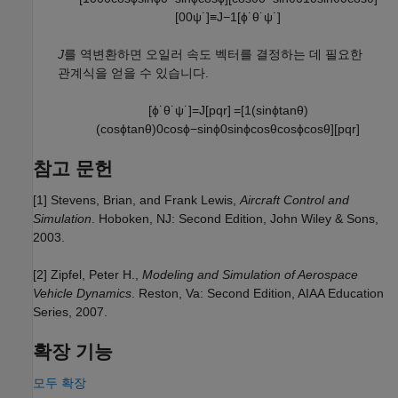
[
0
0
ψ
˙
]
≡
J
−
1
[
ϕ
˙
θ
˙
ψ
˙
]
J
를 역변환하면 오일러 속도 벡터를 결정하는 데 필요한
관계식을 얻을 수 있습니다.
[
ϕ
˙
θ
˙
ψ
˙
]
=
J
[
p
q
r
]
=
[
1
(
sin
ϕ
tan
θ
)
(
cos
ϕ
tan
θ
)
0
cos
ϕ
−
sin
ϕ
0
sin
ϕ
cos
θ
cos
ϕ
cos
θ
]
[
p
q
r
]
참고 문헌
[1] Stevens, Brian, and Frank Lewis,
Aircraft Control and
Simulation
. Hoboken, NJ: Second Edition, John Wiley & Sons,
2003.
[2] Zipfel, Peter H.,
Modeling and Simulation of Aerospace
Vehicle Dynamics
. Reston, Va: Second Edition, AIAA Education
Series, 2007.
확장 기능
모두 확장