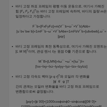
바디 고정 좌표 프레임의 평행 이동 운동으로, 여기서 가해진
T
힘 [
F
F
F
]
는 바디 고정 프레임에 속하며, 바디의 질량
m
은
x
y
z
일정하다고 가정합니다.
F
¯
b
=
[
F
x
F
y
F
z
]
=
m
(
V
¯
˙
b
+
ω
¯
×
V
¯
b
)
A
b
b
=
[
u
˙
b
v
˙
b
w
˙
b
]
=
1
m
F
¯
b
−
ω
¯
×
V
¯
b
A
b
e
=
1
m
F
b
V
¯
b
=
[
u
b
v
b
w
b
]
,
ω
¯
=
[
p
q
r
]
바디 고정 프레임의 회전 동특성으로, 여기서 가해진 모멘트는
T
[
L M N
]
이며, 관성 텐서
I
는 원점 O를 기준으로 합니다.
M
¯
B
=
[
L
M
N
]
=
I
ω
¯
˙
+
ω
¯
×
(
I
ω
¯
)
I
=
[
I
x
x
−
I
x
y
−
I
x
z
−
I
y
x
I
y
y
−
I
y
z
−
I
z
x
−
I
z
y
I
z
z
]
T
바디 고정 각속도 벡터 [
p q r
]
와 오일러 각 변화율
[
ϕ
˙
θ
˙
ψ
˙
]
T
간의 관계는 오일러 변화율을 바디 고정 좌표 프레임으로
변환함으로써 결정됩니다.
[
p
q
r
]
=
[
ϕ
˙
0
0
]
+
[
1
0
0
0
cos
ϕ
sin
ϕ
0
−
sin
ϕ
cos
ϕ
]
[
0
θ
˙
0
]
+
[
1
0
0
0
cos
ϕ
sin
ϕ
0
−
sin
ϕ
cos
ϕ
]
[
cos
θ
0
−
sin
θ
0
1
0
sin
θ
0
cos
θ
]