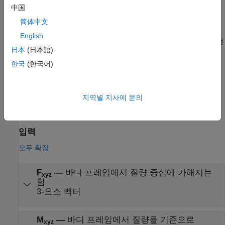
中国
질량에 대한 6자유도 운동 방정식의 오일러 각 표현 구현
简体中文
Custom Variable Mass 6DOF (Euler Angles)
— 사용자 지정
English
가변 질량에 대한 6자유도 운동 방정식의 오일러 각 표현 구현
日本
(日本語)
제한 사항
한국
(한국어)
이 블록은 가해진 힘이 바디의 무게 중심에서 작용하며, 질량과
관성이 일정하다고 가정합니다.
지역별 지사에 문의
포트
입력
모두 확장
F
—
바디 프레임에서 질량 중심에 가해지는
xyz
힘
3-요소 벡터
M
—
바디 프레임에서 질량을 기준으로
xyz