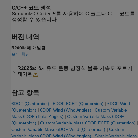
C/C++ 코드 생성
Simulink® Coder™를 사용하여 C 코드나 C++ 코드를
생성할 수 있습니다.
버전 내역
R2006a에 개발됨
모두 확장
R2025a:
6자유도 운동 방정식 블록 가속도 포트가
제거됨
참고 항목
6DOF (Quaternion)
|
6DOF ECEF (Quaternion)
|
6DOF Wind
(Quaternion)
|
6DOF Wind (Wind Angles)
|
Custom Variable
Mass 6DOF (Euler Angles)
|
Custom Variable Mass 6DOF
(Quaternion)
|
Custom Variable Mass 6DOF ECEF (Quaternion)
|
Custom Variable Mass 6DOF Wind (Quaternion)
|
Custom
Variable Mass 6DOF Wind (Wind Angles)
|
Simple Variable Mass