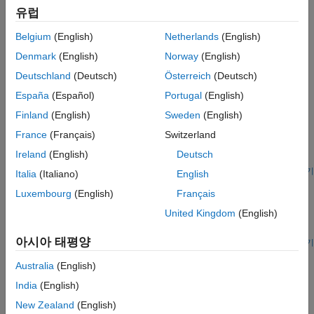
유럽
도움말 항목
Belgium
(English)
Netherlands
(English)
Modeling Downlink Control Information
Model DCI message encoding, PDCCH processing, and
Denmark
(English)
Norway
(English)
information recovery in 5G NR communications system.
Deutschland
(Deutsch)
Österreich
(Deutsch)
España
(Español)
Portugal
(English)
추천 예제
Finland
(English)
Sweden
(English)
Downlink Control Processing and Procedures
France
(Français)
Switzerland
Process blind search decoding of PDCCH for BWP and
Ireland
(English)
Deutsch
CORESET in 5G NR communications system.
스크립트 열기
Italia
(Italiano)
English
NR Downlink Control Information Formats
Luxembourg
(English)
Français
®
Learn about DCI format definitions and how to use MATLAB
United Kingdom
(English)
classes to represent DCI formats and encode and decode DCI
bit payloads.
아시아 태평양
라이브 스크립트 열기
이 페이지가 얼마나 도움이 되었습니까?
Australia
(English)
India
(English)
New Zealand
(English)