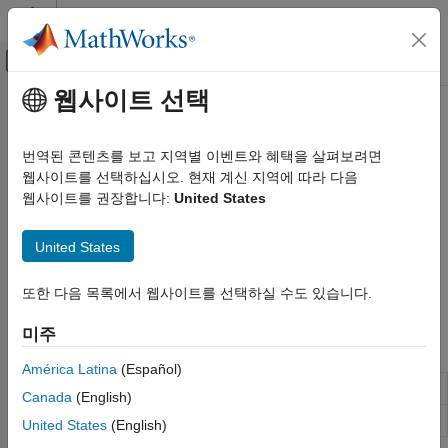
콘텐츠로 바로 가기
MATLAB 도움말 센터
오프캔버스 탐색 메뉴 토글
주요 콘텐츠
웹사이트 선택
문서 홈
다운링크 제어 정보
무선 통신
번역된 콘텐츠를 보고 지역별 이벤트와 혜택을 살펴보려면
5G NR DCI(다운링크 제어 정보) 인코딩 및 디코딩
웹사이트를 선택하십시오. 현재 계신 지역에 따라 다음
5G Toolbox
제어 채널은 DCI(다운링크 제어 정보) 메시지와 같이 셀 전체에
웹사이트를 권장합니다:
United States
다운링크 채널
적용되는 정보와 표시자를 UE(사용자 단말)에 전달합니다. DCI
카테고리
메시지는 DL-SCH(downlink shared channel) 전송의 스케줄링을
United States
지원합니다. DCI 메시지는 PDCCH(physical downlink control
다운링크 물리 신호
channel)를 통해 인코딩되고 전송됩니다. 사용 가능한 PDCCH
다운링크 물리 채널
또한 다음 목록에서 웹사이트를 선택하실 수도 있습니다.
기능에 대한 개요는
다운링크 물리 채널
항목을 참조하십시오.
다운링크 전송 채널
미주
다운링크 제어 정보
함수
다운링크 OFDM 변조
América Latina
(Español)
Encode downlink control information (DCI)
nrDCIEncode
Canada
(English)
Decode downlink control information (DCI)
nrDCIDecode
United States
(English)