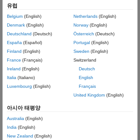
유럽
Filter By:
Language
Belgium
(English)
Netherlands
(English)
Denmark
(English)
Norway
(English)
Format
Deutschland
(Deutsch)
Österreich
(Deutsch)
España
(Español)
Portugal
(English)
Finland
(English)
Sweden
(English)
Start Times
France
(Français)
Switzerland
Ireland
(English)
Deutsch
교육 기관 할인 자격
Italia
(Italiano)
English
Luxembourg
(English)
Français
United Kingdom
(English)
2026년 8월 27일
아시아 태평양
영어
Australia
(English)
가상
India
(English)
New Zealand
(English)
13:00 - 21:00 UTC