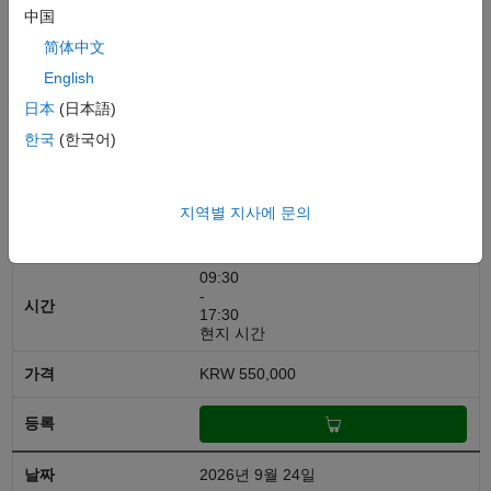
中国
USD 900
简体中文
English
日本
(日本語)
2026년 9월 14일
한국
(한국어)
한국어
지역별 지사에 문의
대면:
대한민국, Gangnam, Seoul
09:30
-
17:30
현지 시간
KRW 550,000
2026년 9월 24일