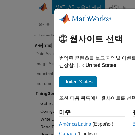
콘텐츠로 바로 가기
MATLAB 도움말 센터
커뮤니티
Document
문서 홈
Test and Measurement
웹사이트 선택
카테고리
Data Acquisition Toolbox
번역된 콘텐츠를 보고 지역별 이벤
Image Acquisition Toolbox
권장합니다:
United States
Industrial Communication Toolbox
United States
Instrument Control Toolbox
ThingSpeak
또한 다음 목록에서 웹사이트를 선택
Get Started with ThingSpeak
Configure Accounts and Channels
미주
Write Data to Channel
América Latina
(Español)
Read Data from Channel
Canada
(English)
Prepare and Analyze Data