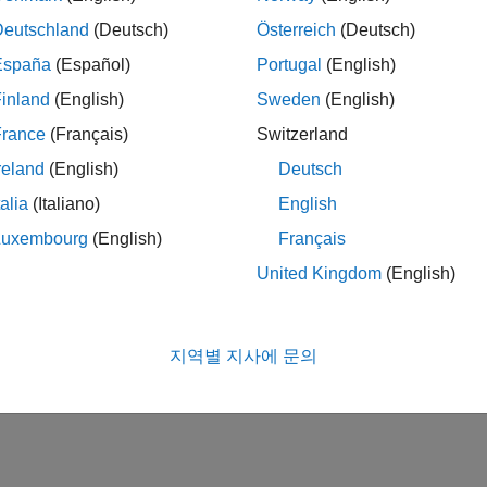
Deutschland
(Deutsch)
Österreich
(Deutsch)
España
(Español)
Portugal
(English)
inland
(English)
Sweden
(English)
France
(Français)
Switzerland
reland
(English)
Deutsch
talia
(Italiano)
English
Luxembourg
(English)
Français
United Kingdom
(English)
지역별 지사에 문의