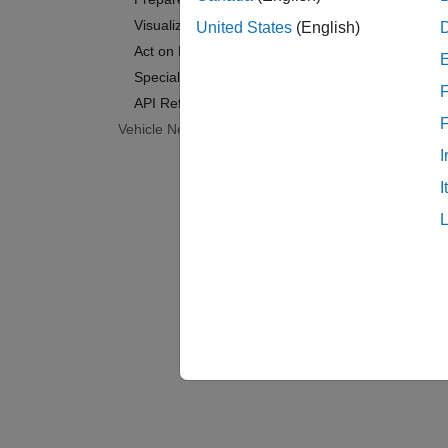
Visualize Data
United States
(English)
Act on Data
Specialized Analysis with MATLAB
F
API Reference
Vehicle Network Toolbox
I
I