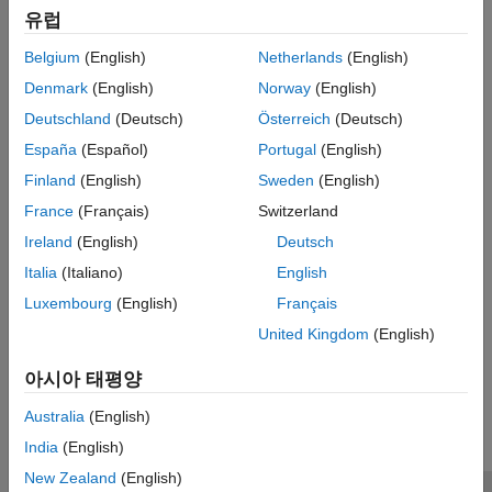
Programmatic Use
유럽
Belgium
(English)
Netherlands
(English)
Parameter:
Type:
Denmark
(English)
Norway
(English)
Values:
default
Deutschland
(Deutsch)
Österreich
(Deutsch)
Default:
default
España
(Español)
Portugal
(English)
Version History
Finland
(English)
Sweden
(English)
France
(Français)
Switzerland
Introduced in R2019a
Ireland
(English)
Deutsch
See Also
Italia
(Italiano)
English
Luxembourg
(English)
Français
Hardware Implementation Pane
United Kingdom
(English)
How useful was this information?
아시아 태평양
Australia
(English)
India
(English)
New Zealand
(English)