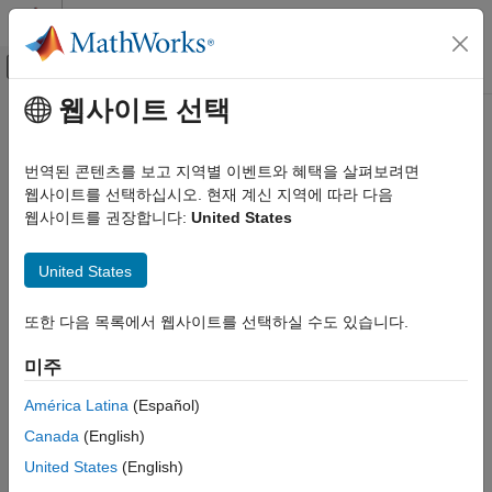
콘텐츠로 바로 가기
MATLAB 도움말 센터
오프캔버스 탐색 메뉴 토글
주요 콘텐츠
웹사이트 선택
문서 홈
Seed Value
FPGA, ASIC, and SoC Development
번역된 콘텐츠를 보고 지역별 이벤트와 혜택을 살펴보려면
Random number generator seed
웹사이트를 선택하십시오. 현재 계신 지역에 따라 다음
SoC Blockset
웹사이트를 권장합니다:
United States
System on Chip (SoC)
Model Configuration Pane:
Simulation settings
Seed Value
United States
Description
ON THIS PAGE
또한 다음 목록에서 웹사이트를 선택하실 수도 있습니다.
Description
Random number generator seed for the simulation of task
duration deviation of the
Task Manager
block.
Settings
미주
Programmatic Use
Settings
Version History
América Latina
(Español)
See Also
Canada
(English)
default
Default value is
.
default
United States
(English)