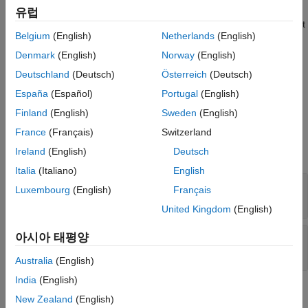
object for the specified test
sltest.testmanager.OutputTrigger
유럽
case,
. If your test case uses iterations, all iterations in the test
tc
Belgium
(English)
Netherlands
(English)
case use the same output trigger object.
Denmark
(English)
Norway
(English)
returns an
= getOutputTrigger(
,
)
ot
tc
simIndex
Deutschland
(Deutsch)
Österreich
(Deutsch)
object for the specified
sltest.testmanager.OutputTrigger
España
(Español)
Portugal
(English)
simulation of an equivalence test case.
Finland
(English)
Sweden
(English)
Input Arguments
France
(Français)
Switzerland
expand all
Ireland
(English)
Deutsch
Italia
(Italiano)
English
—
Test case
tc
Luxembourg
(English)
Français
object
sltest.testmanager.TestCase
United Kingdom
(English)
—
Simulation index
아시아 태평양
simIndex
(default) |
1
2
Australia
(English)
India
(English)
Output Arguments
New Zealand
(English)