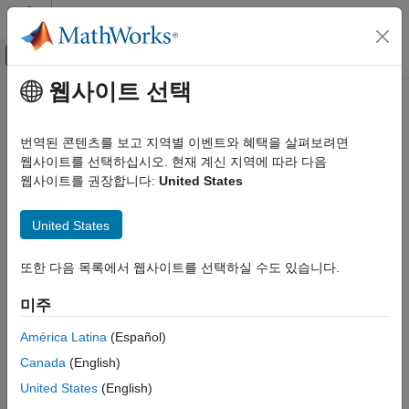
콘텐츠로 바로 가기
MATLAB 도움말 센터
오프캔버스 탐색 메뉴 토글
주요 콘텐츠
웹사이트 선택
문서 홈
getOutputTrigger
Verification, Validation, and Test
번역된 콘텐츠를 보고 지역별 이벤트와 혜택을 살펴보려면
Class:
sltest.testmanager.TestCase
웹사이트를 선택하십시오. 현재 계신 지역에 따라 다음
Simulink Test
Namespace:
sltest.testmanager
웹사이트를 권장합니다:
United States
getOutputTrigger
Create output trigger object for test case
United States
ON THIS PAGE
Since R2023a
Syntax
expand all in page
또한 다음 목록에서 웹사이트를 선택하실 수도 있습니다.
Description
Syntax
Input Arguments
미주
ot = getOutputTrigger(tc)
Output Arguments
ot = getOutputTrigger(tc,simIndex)
Examples
América Latina
(Español)
Version History
Canada
(English)
Description
See Also
United States
(English)
returns an
= getOutputTrigger(
)
ot
tc