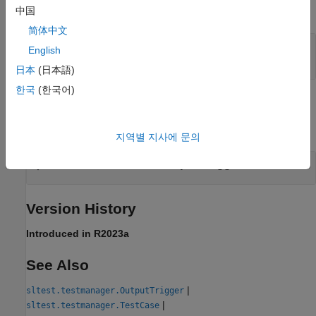
expand all
中国
简体中文
— Output trigger
ot
English
object
sltest.testmanager.OutputTrigger
日本
(日本語)
한국
(한국어)
Examples
expand all
지역별 지사에 문의
Create a Test Case Output Trigger
Version History
Introduced in R2023a
See Also
|
sltest.testmanager.OutputTrigger
|
sltest.testmanager.TestCase