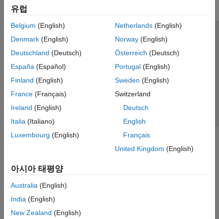
유럽
Belgium
(English)
Netherlands
(English)
신뢰 센터
등록 상표
개인정보 취급방침
불법 복제 방지
Denmark
(English)
Norway
(English)
애플리케이션 상태
문의하기
Deutschland
(Deutsch)
Österreich
(Deutsch)
© 1994-2026 The MathWorks, Inc.
España
(Español)
Portugal
(English)
Finland
(English)
Sweden
(English)
웹사이트 
France
(Français)
Switzerland
한국
Ireland
(English)
Deutsch
Italia
(Italiano)
English
Luxembourg
(English)
Français
United Kingdom
(English)
아시아 태평양
Australia
(English)
India
(English)
New Zealand
(English)