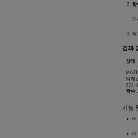
함
기
적
결과 
상태
MAT
임계
3입니
함수 
기능 
이
재