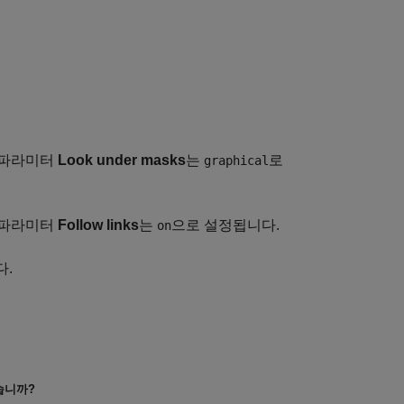
 파라미터
Look under masks
는
로
graphical
 파라미터
Follow links
는
으로 설정됩니다.
on
다.
습니까?