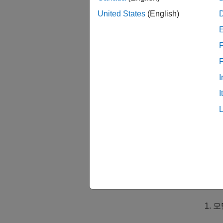
이 검
United States
(English)
파라미
F
이 모델
이 검사
I
I
참고로 
NA
JM
모델 
있습니
모