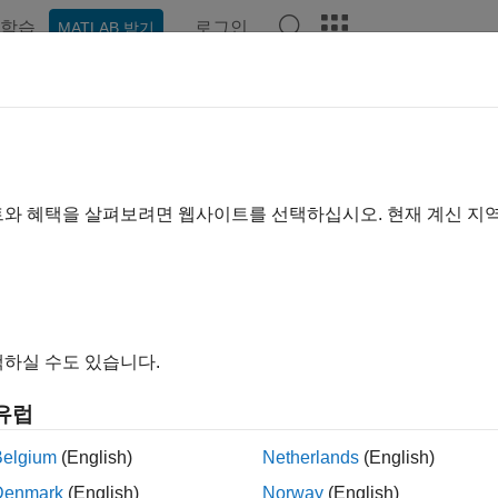
학습
로그인
MATLAB 받기
예제
함수
앱
비디오
Answers
TLAB Function 블록에서 함수 호
:
mathworks.maab.na_0017
트와 혜택을 살펴보려면 웹사이트를 선택하십시오. 현재 계신 지
B v6.0
na_0017: 호출된 함수 수준의 개수
하실 수도 있습니다.
AAB v6.0
함수 호출 방법
유럽
Belgium
(English)
Netherlands
(English)
®
AB
함수 블록의 함수 호출 수가 설정된 임계값보다 작은지 검사
Denmark
(English)
Norway
(English)