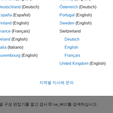
®
사를 사용하려면
Simulink
Check™
라이선스가 필요합니다.
Deutschland
(Deutsch)
Österreich
(Deutsch)
España
(Español)
Portugal
(English)
터화 검사
inland
(English)
Sweden
(English)
 어드바이저 검사는 JMAAB 모델링 지침에는 적용되지 않습니다
France
(Français)
Switzerland
에는 하위 검사가 포함되지 않습니다.
reland
(English)
Deutsch
talia
(Italiano)
English
NA-MAAB 및 JMAAB 모델링 표준 기관에서 사용하도록 권장하는
Luxembourg
(English)
Français
-MAAB — a
United Kingdom
(English)
AAB — a
지역별 지사에 문의
어드바이저 구성 편집기
에서 입력 파라미터
함수 호출 수준
을 사용
다.
델 구성 편집기를 열고 검사 ID
를 검색하십시오.
na_0017