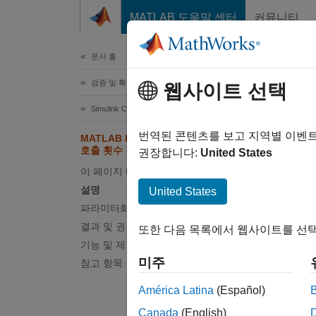
콘텐츠로 바로 가기
MATLAB 도움말 센터
커뮤니티
문서
문서 홈
검증 및 확인(V&V), 테스트
MA
웹사이트 선택
Simulink Check
검사 ID
번역된 콘텐츠를 보고 지역별 이벤
MATLAB Function 블록에서 함수
호출 횟수 검사
권장합니다:
United States
지침
:
이 페이지 내용
설명
United States
MA
파라미터화 검사
결과 및 권장 조치
또한 다음 목록에서 웹사이트를 선택
JM
기능 및 제한 사항
미주
참고 항목
설명
América Latina
(Español)
MATL
Canada
(English)