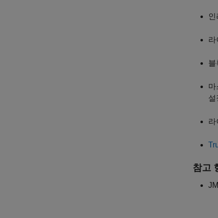
인
라
블
마
설
라
Tr
참고 
J