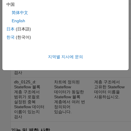
中国
db_0125_b:
범위가 머신
데이터의 범위를
简体中文
범위가 머신
수준에서 상수로
머신 수준에서
수준에서 상수로
정의된 Stateflow
상수로 정의하지
English
설정된 Stateflow
데이터
마십시오.
데이터가 있는지
日本
(日本語)
검사
한국
(한국어)
db_0125_c:
범위가 머신
데이터의 범위를
범위가 머신
수준에서
머신 수준에서
수준에서
파라미터로 정의된
파라미터로
지역별 지사에 문의
파라미터로 설정된
Stateflow 데이터
정의하지
Stateflow
마십시오.
데이터가 있는지
검사
db_0125_d:
차트에 정의된
계층 구조에서
Stateflow 블록
Stateflow
고유한 Stateflow
계층 구조에서
데이터가 동일한
데이터 이름을
범위가 로컬로
Stateflow 블록
사용하십시오.
설정된 중복
계층에서 여러 번
Stateflow 데이터
정의되어
이름이 있는지
있습니다.
검사
기능 및 제한 사항