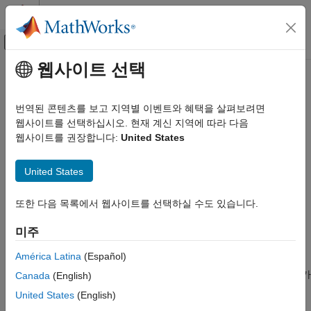
콘텐츠로 바로 가기
MATLAB 도움말 센터
오프캔버스 탐색 메뉴 토글
주요 콘텐츠
웹사이트 선택
문서 홈
Stateflow 데이터의 정의 검사
검증 및 확인(V&V), 테스트
번역된 콘텐츠를 보고 지역별 이벤트와 혜택을 살펴보려면
검사 ID
:
웹사이트를 선택하십시오. 현재 계신 지역에 따라 다음
mathworks.jmaab.db_0125
Simulink Check
웹사이트를 권장합니다:
United States
®
지침
: db_0125: Stateflow
로컬 데이터
Stateflow 데이터의 정의 검사
United States
이 페이지 내용
JMAAB v5.1
설명
또한 다음 목록에서 웹사이트를 선택하실 수도 있습니다.
파라미터화 검사
설명
결과 및 권장 조치
머신 수준에서 정의된 Stateflow 데이터에 설정된 범위 값을
미주
기능 및 제한 사항
식별합니다.
América Latina
(Español)
®
이 검사를 사용하려면
Simulink
Check™
및 Stateflow 라이선스가
Canada
(English)
필요합니다.
United States
(English)