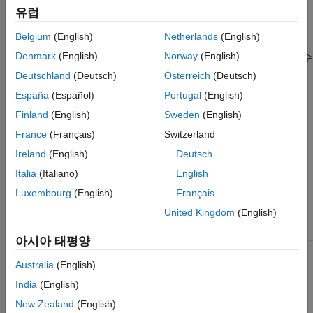
파라미터화 검사
유럽
이 검사에는 MAB 및 JMAAB 모델링 지침에 지정된 하위 ID에
Belgium
(English)
Netherlands
(English)
해당하는 하위 검사가 포함되어 있습니다.
모델 어드바이저 구성
Denmark
(English)
Norway
(English)
편집기
를 사용하여 실행할 하위 ID(하나 또는 여러 개)를 지정할 수
있습니다.
Deutschland
(Deutsch)
Österreich
(Deutsch)
España
(Español)
Portugal
(English)
참고로 NA-MAAB 및 JMAAB 모델링 표준 기관에서 사용하도록
Finland
(English)
Sweden
(English)
권장하는 MAB 지침 하위 ID는 다음과 같습니다.
France
(Français)
Switzerland
NA-MAAB - a, b, c, d
Ireland
(English)
Deutsch
Italia
(Italiano)
English
JMAAB — a, b, c, d
Luxembourg
(English)
Français
결과 및 권장 조치
United Kingdom
(English)
지침 하위 ID
상태
권장 조치
아시아 태평양
db_0125_a:
범위가 머신
데이터의 범위를
범위가 머신
수준에서 로컬로
머신 수준에서
Australia
(English)
수준에서 로컬로
정의된 Stateflow
로컬로 정의하지
India
(English)
설정된 Stateflow
데이터
마십시오.
데이터가 있는지
New Zealand
(English)
검사