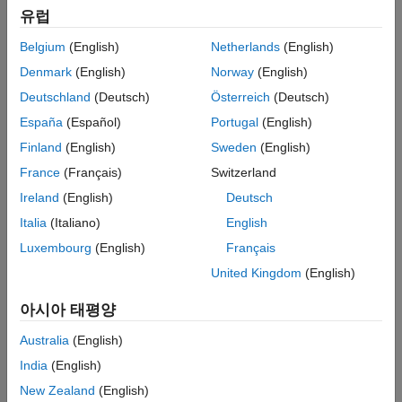
복잡성 등의 메트릭을 제공합니다. Model Testing Dashboard는
유럽
요구 사항 기반 테스트 활동의 데이터를 통합하여 테스트 상태를
추적합니다. 자동 모델 리팩토링을 사용하면 모델링 클론을
Belgium
(English)
Netherlands
(English)
교체하고, 설계 복잡성을 줄이고, 재사용 가능한 내용을 식별할 수
Denmark
(English)
Norway
(English)
있습니다. 모델 슬라이서 도구는 모델에서 문제가 되는 동작을
분리하고 디버깅을 위해 단순화된 모델을 생성합니다.
Deutschland
(Deutsch)
Österreich
(Deutsch)
España
(Español)
Portugal
(English)
IEC Certification Kit (for ISO 26262 and IEC 61508)
및
DO
Finland
(English)
Sweden
(English)
Qualification Kit (for DO-178)
를 통해 산업 표준에 대한 지원이
제공됩니다.
France
(Français)
Switzerland
Ireland
(English)
Deutsch
튜토리얼
Italia
(Italiano)
English
Assess and Verify Model Quality
Luxembourg
(English)
Français
Use industry-recognized checks and metrics that identify
United Kingdom
(English)
standard and guideline violations.
아시아 태평양
단계 1:
Detect and Fix Model Advisor Check Violations
Australia
(English)
단계 2:
Collect Model Metric Data by Using the Metrics
Dashboard
India
(English)
단계 3:
Detect and Fix Compliance Issues
New Zealand
(English)