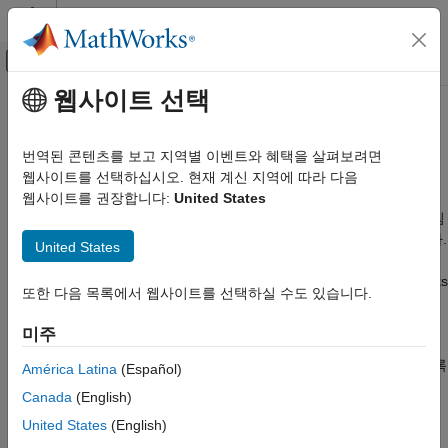
콘텐츠로 바로 가기
MATLAB 도움말 센터
오프캔버스 탐색 메뉴 토글
주요 콘텐츠
웹사이트 선택
문서 홈
Simulink
Check
시작하기
검증 및 확인(V&V), 테스트
번역된 콘텐츠를 보고 지역별 이벤트와 혜택을 살펴보려면
설계 품질 측정, 검증 활동 추적 및 표준 준수 확인
웹사이트를 선택하십시오. 현재 계신 지역에 따라 다음
Simulink Check
®
Simulink
Check™
는 모델, 요구 사항 및 테스트를 분석하여 설계
웹사이트를 권장합니다:
United States
카테고리
품질과 표준 준수 여부를 평가합니다. 설계 시 모델링 표준 및 지침
Simulink Check 시작하기
위반을 식별하는 업계에서 인정하는 검사 및 메트릭을 제공합니다.
United States
지원되는 고 무결성 소프트웨어 개발 표준에는 ISO 26262, DO-
모델 준수 검사
178C, DO-254, IEC 61508, ISO 25119, IEC 62304 및 MathWorks
모델 검사 사용자 정의
또한 다음 목록에서 웹사이트를 선택하실 수도 있습니다.
Advisory Board(MAB) 스타일 지침이 포함됩니다.
Simulink
모델 및 테스트 메트릭 수집
Check
는 CERT C, CWE, ISO/IEC TS 17961과 같은 보안 코딩
미주
모델 리팩토링
표준도 지원합니다. 편집기에서 바로 규정 준수 문제를 식별할 수
종속성 분석을 통한 모델 단순화
있는 사용자 정의 검사를 만들어 자체 표준이나 지침을 준수하도록
América Latina
(Español)
지속적인 통합
할 수 있습니다.
Canada
(English)
검증(Verification) 및 확인(Validation)
United States
(English)
Simulink Check
는 설계의 상태와 품질을 평가하기 위한 크기,
툴 검증 및 인증