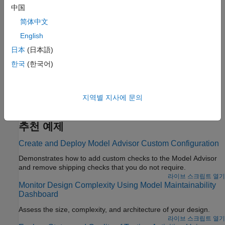
단계 4:
Refactor Models to Improve Component Reuse
中国
Simplify Model for Targeted Analysis of Complex Models
简体中文
Using Model Slicer Tool
English
Simplify simulation, debugging, and formal analysis of large
日本
(日本語)
complex models by focusing on an area of interest.
한국
(한국어)
Assess Requirements-Based Testing Quality by Using the
Model Testing Dashboard
Use dashboard metrics to track the status and quality of testing
지역별 지사에 문의
activities.
추천 예제
Create and Deploy Model Advisor Custom Configuration
Demonstrates how to add custom checks to the Model Advisor
and remove shipping checks that you do not require.
라이브 스크립트 열기
Monitor Design Complexity Using Model Maintainability
Dashboard
Assess the size, complexity, and architecture of your design.
라이브 스크립트 열기