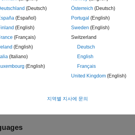
tPorts
Deutschland
(Deutsch)
Österreich
(Deutsch)
of output ports on the block represented by
. Must be a nonneg
S
España
(Español)
Portugal
(English)
rns
inland
(English)
Sweden
(English)
France
(Français)
Switzerland
olean value
if successful. Otherwise, returns
.
true
false
reland
(English)
Deutsch
ription
talia
(Italiano)
English
Luxembourg
(English)
Français
to set the number of output ports to a nonne
mdlInitializeSizes
United Kingdom
(English)
!ssSetNumOutputPorts(S,
nOutputPorts
지역별 지사에 문의
returns
if
is negative or an
ssSetNumOutputPorts
0
nOutputPorts
®
 and you return out of your S-function, the Simulink
engine disp
guages