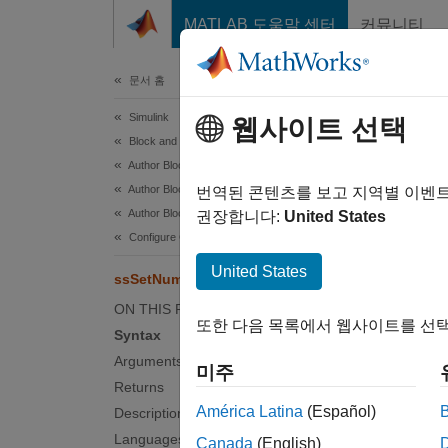
콘텐츠로 바로 가기
MATLAB 도움말 센터
커뮤니티
문서
문서 홈
Simulink
ssS
웹사이트 선택
Block and Blockset Authoring
Author Block Algorithms
Author Blocks Using C/C++
Specify
번역된 콘텐츠를 보고 지역별 이벤
Author Blocks Using C MEX S-Functions
권장합니다:
United States
Synt
Configure C/C++ S-Function Features
United States
ssSetNumOutputPorts
bool
ON THIS PAGE
또한 다음 목록에서 웹사이트를 선택
Syntax
Arg
Arguments
미주
Returns
S
América Latina
(Español)
Description
SimStru
Languages
Canada
(English)