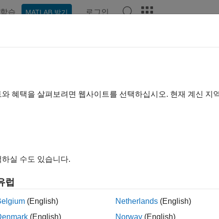
학습
로그인
MATLAB 받기
예제
함수
블록
앱
Videos
Answers
etNumOutputPorts
 the number of output ports that a block has
트와 혜택을 살펴보려면 웹사이트를 선택하십시오. 현재 계신 지
ax
ean_T ssSetNumOutputPorts(SimStruct *S, int_T nOutputPor
하실 수도 있습니다.
uments
유럽
Belgium
(English)
Netherlands
(English)
ct that represents an
S-Function
block.
Denmark
(English)
Norway
(English)