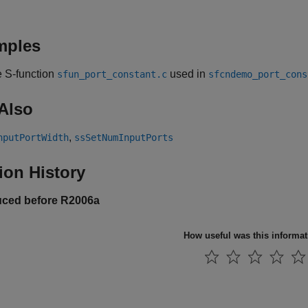
mples
e S-function
used in
sfun_port_constant.c
sfcndemo_port_cons
Also
,
nputPortWidth
ssSetNumInputPorts
ion History
uced before R2006a
How useful was this informa