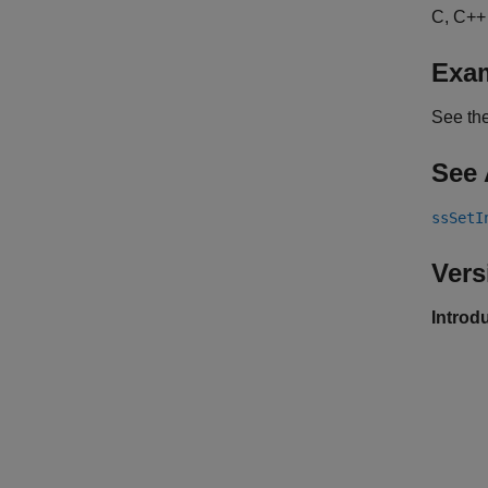
C, C++
Exa
See th
See 
ssSetI
Vers
Introd