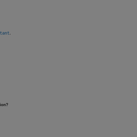
.
tant
tion?