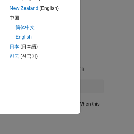
New Zealand
(English)
ative integer.
中国
简体中文
English
日本
(日本語)
한국
(한국어)
gative integer. Invoke the function using
 error occurs while creating the ports. When this
lays an error message.