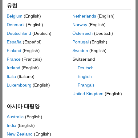
Languages
Index of an input port of
.
S
유럽
See Also
Version History
Belgium
(English)
Netherlands
(English)
Returns
Denmark
(English)
Norway
(English)
One of the following values:
Deutschland
(Deutsch)
Österreich
(Deutsch)
SS_NOT_REUSABLE_AND_GLOBAL
España
(Español)
Portugal
(English)
Finland
(English)
Sweden
(English)
SS_REUSABLE_AND_LOCAL
France
(Français)
Switzerland
SS_REUSABLE_AND_GLOBAL
Ireland
(English)
Deutsch
Italia
(Italiano)
English
SS_NOT_REUSABLE_AND_LOCAL
Luxembourg
(English)
Français
Description
United Kingdom
(English)
Use this macro to get the reusability of an S-function input port.
아시아 태평양
For more information about the possible return values, see
Australia
(English)
ssSetInputPortOptimOpts
.
India
(English)
Languages
New Zealand
(English)