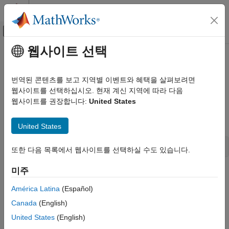
콘텐츠로 바로 가기
MATLAB 도움말 센터
오프캔버스 탐색 메뉴 토글
주요 콘텐츠
웹사이트 선택
문서 홈
ssGetInputPortOptimOpts
Simulink
번역된 콘텐츠를 보고 지역별 이벤트와 혜택을 살펴보려면
Block and Blockset Authoring
Get the reusability setting of the memory allocated to the input
웹사이트를 선택하십시오. 현재 계신 지역에 따라 다음
Author Block Algorithms
port of an S-function
웹사이트를 권장합니다:
United States
Author Blocks Using C/C++
Syntax
Author Blocks Using C MEX S-Functions
United States
Configure C/C++ S-Function Features
uint_T ssGetInputPortOptimOpts(SimStruct *S, int_T port)
또한 다음 목록에서 웹사이트를 선택하실 수도 있습니다.
ssGetInputPortOptimOpts
ON THIS PAGE
미주
Arguments
Syntax
América Latina
(Español)
S
Arguments
Canada
(English)
SimStruct that represents an
S-Function
block.
Returns
United States
(English)
Description
port