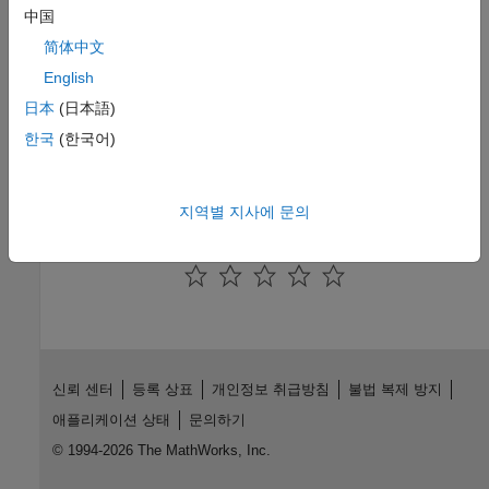
C, C++
中国
简体中文
See Also
English
ssSetInputPortOptimOpts
日本
(日本語)
한국
(한국어)
Version History
Introduced before R2006a
지역별 지사에 문의
How useful was this information?
신뢰 센터
등록 상표
개인정보 취급방침
불법 복제 방지
애플리케이션 상태
문의하기
© 1994-2026 The MathWorks, Inc.