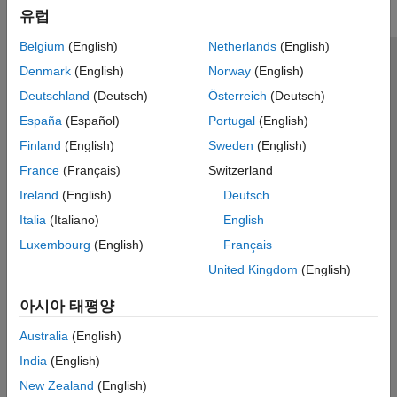
유럽
Belgium
(English)
Netherlands
(English)
신뢰 센터
등록 상표
개인정보 취급방침
불법 복제 방지
Denmark
(English)
Norway
(English)
애플리케이션 상태
문의하기
Deutschland
(Deutsch)
Österreich
(Deutsch)
© 1994-2026 The MathWorks, Inc.
España
(Español)
Portugal
(English)
Finland
(English)
Sweden
(English)
웹사이트 
France
(Français)
Switzerland
한국
Ireland
(English)
Deutsch
Italia
(Italiano)
English
Luxembourg
(English)
Français
United Kingdom
(English)
아시아 태평양
Australia
(English)
India
(English)
New Zealand
(English)