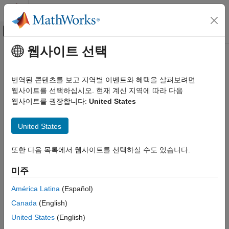
콘텐츠로 바로 가기
MATLAB 도움말 센터
오프캔버스 탐색 메뉴 토글
주요 콘텐츠
웹사이트 선택
문서 홈
jc_0802: Stateflow에서 허용되지
Simulink
않는 묵시적 형변환 사용
번역된 콘텐츠를 보고 지역별 이벤트와 혜택을 살펴보려면
모델링
웹사이트를 선택하십시오. 현재 계신 지역에 따라 다음
모델링 지침
웹사이트를 권장합니다:
United States
지침 발행물
MAB 모델링 지침
Stateflow
®
Control Algorithm Modeling Guidelines - Using MATLAB
,
United States
®
®
Simulink
, and Stateflow
jc_0802: Stateflow에서 허용되지 않는
또한 다음 목록에서 웹사이트를 선택하실 수도 있습니다.
묵시적 형변환 사용
버전 6.0
이 페이지 내용
미주
지침 발행물
하위 ID 권장 사항
América Latina
(Español)
하위 ID 권장 사항
NA-MAAB — a
MATLAB 버전
Canada
(English)
규칙
United States
(English)
JMAAB — a
근거