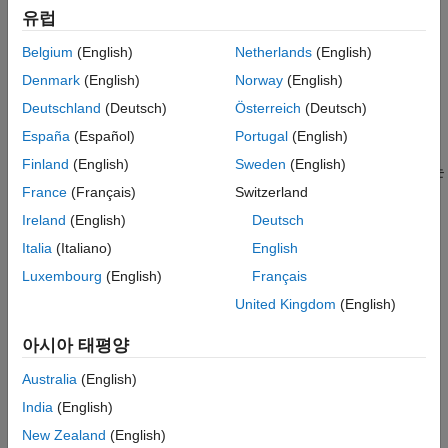
유럽
검증
MATLAB
버전
마지막 변경
Belgium
(English)
Netherlands
(English)
모든 버전
참고 항목
Denmark
(English)
Norway
(English)
버전 내역
규칙
Deutschland
(Deutsch)
Österreich
(Deutsch)
España
(Español)
Portugal
(English)
하위 ID a
Finland
(English)
Sweden
(English)
대입, 비교, 산술 등을 포함한 모든 연산은 동일한 데이터형을 갖는
변수 간에 수행되어야 합니다.
France
(Français)
Switzerland
Ireland
(English)
Deutsch
함수 호출 시 실제 인수(actual argument)와 형식 인수(formal
Italia
(Italiano)
English
argument)의 데이터형은 동일해야 합니다.
Luxembourg
(English)
Français
사용자 지정 파라미터
United Kingdom
(English)
해당 없음
아시아 태평양
예제 — 올바름
Australia
(English)
변수들이 계산에 동일한 데이터형을 사용합니다.
India
(English)
예: 비교 연산
New Zealand
(English)