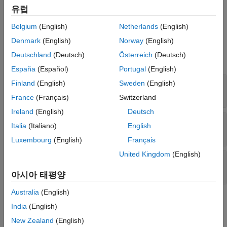
system priorities. Use this method when implementing the
See Also
유럽
method.
getEntityStorageImpl
Belgium
(English)
Netherlands
(English)
Input Arguments
Denmark
(English)
Norway
(English)
Deutschland
(Deutsch)
Österreich
(Deutsch)
expand all
España
(Español)
Portugal
(English)
—
Entity type
Finland
(English)
Sweden
(English)
entityType
character vector
France
(Français)
Switzerland
Ireland
(English)
Deutsch
—
Capacity
capacity
Italia
(Italiano)
English
double
Luxembourg
(English)
Français
United Kingdom
(English)
—
Sorting order
order
character vector
아시아 태평양
Australia
(English)
Output Arguments
India
(English)
expand all
New Zealand
(English)