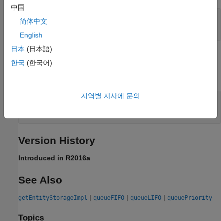
中国
— Storage
storage
简体中文
®
MATLAB
structure
English
日本
(日本語)
Examples
한국
(한국어)
expand all
지역별 지사에 문의
Define Storage Element as System Priority
Queue
Version History
Introduced in R2016a
See Also
|
|
|
getEntityStorageImpl
queueFIFO
queueLIFO
queuePriority
Topics