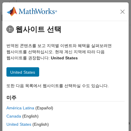
콘텐츠로 바로 가기
MATLAB 도움말 센터
오프캔버스 탐색 메뉴 토글
주요 콘텐츠
웹사이트 선택
문서 홈
queueSysPriority
Event-Based Modeling
번역된 콘텐츠를 보고 지역별 이벤트와 혜택을 살펴보려면
Class:
matlab.DiscreteEventSystem
웹사이트를 선택하십시오. 현재 계신 지역에 따라 다음
SimEvents
Namespace:
matlab
웹사이트를 권장합니다:
United States
Block Authoring
Discrete-Event System Objects
Define system priority queue storage
United States
queueSysPriority
expand all in page
또한 다음 목록에서 웹사이트를 선택하실 수도 있습니다.
ON THIS PAGE
Syntax
Syntax
미주
storage=queueSysPriority(entityType,capacity,order)
Description
Input Arguments
América Latina
(Español)
Description
Output Arguments
Canada
(English)
Examples
defines
=queueSysPriority(
,
,
)
storage
entityType
capacity
order
United States
(English)
Version History
a priority queue storage element that sorts entities by their