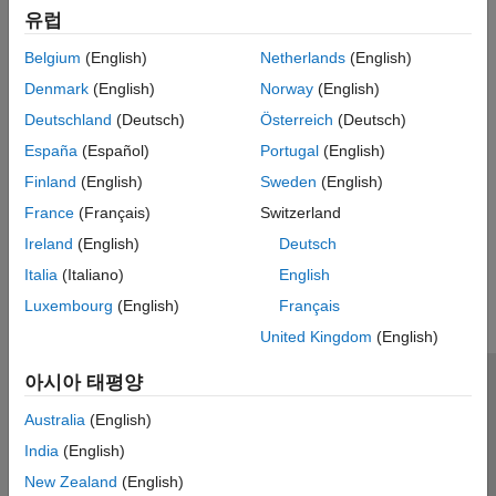
calendar, of upcoming events that are scheduled for the current
유럽
simulation time or future times.
Belgium
(English)
Netherlands
(English)
Debug SimEvents Models
Denmark
(English)
Norway
(English)
Use the model
SimEvents Debugger
block to debug the model.
Deutschland
(Deutsch)
Österreich
(Deutsch)
Visualization and Animation for Debugging
España
(Español)
Portugal
(English)
Visualize and animate simulations in SimEvents models using
Finland
(English)
Sweden
(English)
®
tools available in Simulink
and SimEvents software.
France
(Français)
Switzerland
How useful was this information?
Ireland
(English)
Deutsch
Italia
(Italiano)
English
Luxembourg
(English)
Français
United Kingdom
(English)
아시아 태평양
신뢰 센터
등록 상표
개인정보 취급방침
불법 복제 방지
Australia
(English)
애플리케이션 상태
문의하기
India
(English)
© 1994-2026 The MathWorks, Inc.
New Zealand
(English)