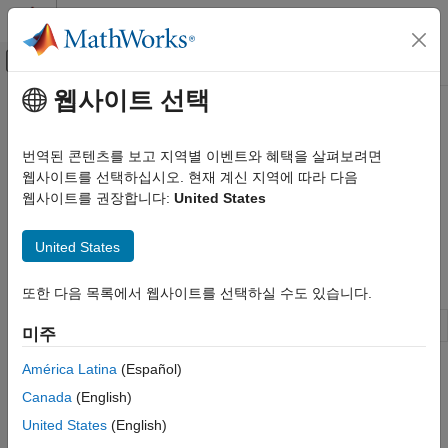
콘텐츠로 바로 가기
MATLAB 도움말 센터
오프캔버스 탐색 메뉴 토글
주요 콘텐츠
웹사이트 선택
문서 홈
Debug Simulation
Event-Based Modeling
번역된 콘텐츠를 보고 지역별 이벤트와 혜택을 살펴보려면
®
SimEvents
debugger, simulation stepping
웹사이트를 선택하십시오. 현재 계신 지역에 따라 다음
SimEvents
Use SimEvents debugger to inspect entities in storage blocks
웹사이트를 권장합니다:
United States
Simulation, Debugging, and Visualization
and the attribute values. Set breakpoints on blocks and events
카테고리
for debugging.
United States
Debug Simulation
Blocks
Create Custom Visualization
또한 다음 목록에서 웹사이트를 선택하실 수도 있습니다.
SimEvents Debugger
Debug
SimEvents
models
미주
América Latina
(Español)
Topics
Canada
(English)
Event Calendar
United States
(English)
During a simulation, the model maintains a list, called the event