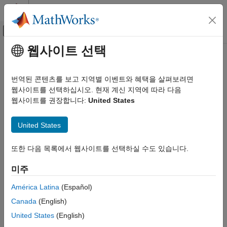
콘텐츠로 바로 가기
MATLAB 도움말 센터
오프캔버스 탐색 메뉴 토글
주요 콘텐츠
웹사이트 선택
문서 홈
이 페이지는 기계 번역을 사용하여 번역되었습니다. 영어 원문을
보려면 여기를 클릭하십시오.
코드 생성
번역된 콘텐츠를 보고 지역별 이벤트와 혜택을 살펴보려면
웹사이트를 선택하십시오. 현재 계신 지역에 따라 다음
파라미터 조정, 신호 모니터링 및
Simulink Coder
웹사이트를 권장합니다:
United States
검증 및 테스트
코드 실행 프로파일링을 위한 외부
모드 시뮬레이션
파라미터 조정, 신호 모니터링 및 코드 실행
United States
프로파일링을 위한 외부 모드 시뮬레이션
이 페이지 내용
또한 다음 목록에서 웹사이트를 선택하실 수도 있습니다.
신속 프로토타이핑을 위해 외부 모드 시뮬레이션을 활용할 수
외부 모드를 위한 통신 메커니즘
있습니다. 외부 모드 시뮬레이션은 개발 컴퓨터(호스트)의
미주
외부 모드를 위한 Simulink 기능 지원
®
Simulink
와, 코드 생성 및 빌드 프로세스를 통해 생성된 실행
"사용자 지정 하드웨어에서 실행" 앱을 활용한
파일을 실행하는 타깃 하드웨어 간에 통신 채널을 설정합니다.
América Latina
(Español)
외부 모드 시뮬레이션
Canada
(English)
외부 모드 제어판
이 통신 채널을 통해 다음과 같은 작업을 수행할 수 있습니다:
외부 모드 시뮬레이션의 보안
United States
(English)
블록 파라미터를 실시간으로 수정하거나 조정할 수 있습니다.
참고 항목