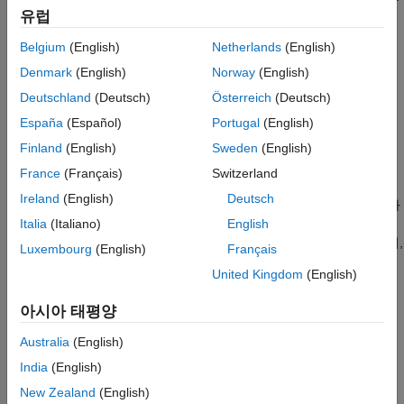
모델의 파라미터를 변경하면, Simulink는 새로운 값을 실행
유럽
중인 타깃 애플리케이션으로 다운로드합니다.
Belgium
(English)
Netherlands
(English)
실행 중인 타깃 애플리케이션의 신호 데이터를 모니터링하고
Denmark
(English)
Norway
(English)
저장합니다.
Deutschland
(Deutsch)
Österreich
(Deutsch)
España
(Español)
Portugal
(English)
외부 모드 시뮬레이션에서 코드 실행 프로파일링이 활성화된
®
경우, 실행 시간 메트릭을 가져옵니다. Embedded Coder
Finland
(English)
Sweden
(English)
라이선스가 필요합니다.
France
(Français)
Switzerland
Ireland
(English)
Deutsch
채널의 저수준 전송 계층은 메시지 전송을 처리합니다. Simulink와
생성된 모델 코드는 이 계층과 독립적입니다. 전송 계층과 그
Italia
(Italiano)
English
인터페이스 코드는 메시지와 데이터 패킷을 형식화하고, 전송하며,
Luxembourg
(English)
Français
수신하는 별도의 모듈로 분리되어 있습니다.
United Kingdom
(English)
아시아 태평양
Australia
(English)
India
(English)
New Zealand
(English)