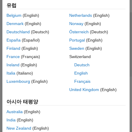
유럽
Get Started with Robust Control Toolbox
Uncertain System Representation
Belgium
(English)
Netherlands
(English)
Uncertain System Analysis
신뢰 센터
등록 상표
개인정보 취급방침
불법 복제 방지
Denmark
(English)
Norway
(English)
Robust Controllers
애플리케이션 상태
문의하기
Deutschland
(Deutsch)
Österreich
(Deutsch)
Linear Matrix Inequalities
© 1994-2026 The MathWorks, Inc.
España
(Español)
Portugal
(English)
Simulink Control Design
Finland
(English)
Sweden
(English)
Simulink Design Optimization
웹사이트 
France
(Français)
Switzerland
한국
STM32 Microcontroller Blockset
Ireland
(English)
Deutsch
System Identification Toolbox
Italia
(Italiano)
English
Luxembourg
(English)
Français
United Kingdom
(English)
아시아 태평양
Australia
(English)
India
(English)
New Zealand
(English)