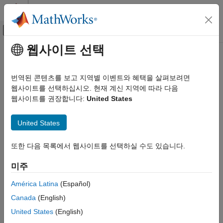
콘텐츠로 바로 가기
MATLAB 도움말 센터
오프캔버스 탐색 메뉴 토글
주요 콘텐츠
웹사이트 선택
문서 홈
Control Systems
번역된 콘텐츠를 보고 지역별 이벤트와 혜택을 살펴보려면
카테고리
웹사이트를 선택하십시오. 현재 계신 지역에 따라 다음
웹사이트를 권장합니다:
United States
C2000 Microcontroller Blockset
How useful was this information?
Control System Toolbox
United States
Fuzzy Logic Toolbox
Model Predictive Control Toolbox
또한 다음 목록에서 웹사이트를 선택하실 수도 있습니다.
Motor Control Blockset
미주
Predictive Maintenance Toolbox
América Latina
(Español)
Raspberry Pi Blockset
Canada
(English)
Reinforcement Learning Toolbox
United States
(English)
Robust Control Toolbox