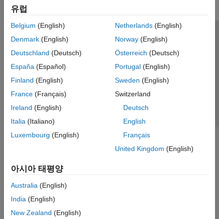
유럽
Belgium
(English)
Netherlands
(English)
신뢰 센터
등록 상표
개인정보 취급방침
불법 복제 방지
Denmark
(English)
Norway
(English)
애플리케이션 상태
문의하기
Deutschland
(Deutsch)
Österreich
(Deutsch)
© 1994-2026 The MathWorks, Inc.
España
(Español)
Portugal
(English)
Finland
(English)
Sweden
(English)
웹사이트 
France
(Français)
Switzerland
한국
Ireland
(English)
Deutsch
Italia
(Italiano)
English
Luxembourg
(English)
Français
United Kingdom
(English)
아시아 태평양
Australia
(English)
India
(English)
New Zealand
(English)