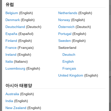
유럽
sudo nano /etc/sudoers
Belgium
(English)
Netherlands
(English)
Denmark
(English)
Norway
(English)
Enable passwordless sudo access by adding this line:
Deutschland
(Deutsch)
Österreich
(Deutsch)
España
(Español)
Portugal
(English)
<user name> ALL=(ALL:ALL) NOPASSWD:ALL
Finland
(English)
Sweden
(English)
France
(Français)
Switzerland
For example, to provide passwordless sudo access to a
user
, type:
pi
Ireland
(English)
Deutsch
Italia
(Italiano)
English
pi ALL=(ALL:ALL) NOPASSWD:ALL
Luxembourg
(English)
Français
United Kingdom
(English)
아시아 태평양
Australia
(English)
India
(English)
New Zealand
(English)