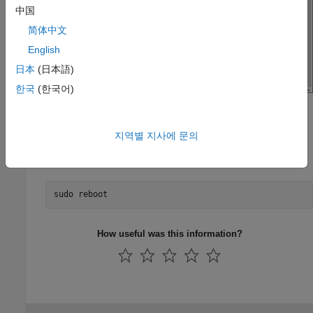
中国
简体中文
English
日本
(日本語)
한국
(한국어)
To save your changes, press
on your keyboard.
Ctrl+x
지역별 지사에 문의
For these changes to take effect, restart Raspberry Pi by
typing this command:
sudo reboot
How useful was this information?