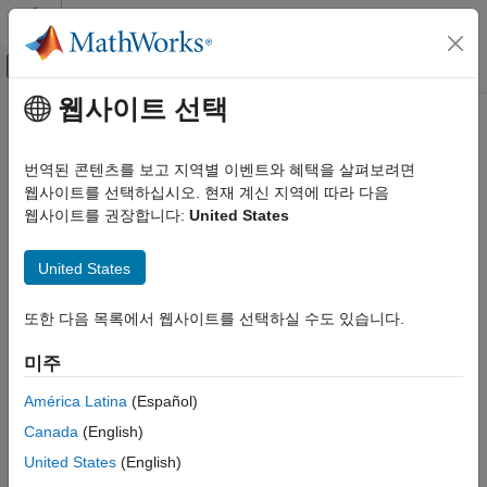
콘텐츠로 바로 가기
MATLAB 도움말 센터
오프캔버스 탐색 메뉴 토글
주요 콘텐츠
웹사이트 선택
문서 홈
Enable Passwordless Sudo on
Code Generation
Raspberry Pi
Hardware
번역된 콘텐츠를 보고 지역별 이벤트와 혜택을 살펴보려면
Control Systems
웹사이트를 선택하십시오. 현재 계신 지역에 따라 다음
웹사이트를 권장합니다:
United States
®
®
Raspberry Pi Blockset
To run Simulink
models on Raspberry Pi
, you must enable
passwordless sudo. Enabling passwordless sudo allows you to
Enable Passwordless Sudo on Raspberry
United States
run Simulink models on Raspberry Pi without providing a
Pi Hardware
password.
또한 다음 목록에서 웹사이트를 선택하실 수도 있습니다.
To enable passwordless sudo:
미주
Log in to the Raspberry Pi command-line interface. The
América Latina
(Español)
default user name and password of the Raspberry Pi
hardware are
and
, respectively.
pi
raspberry
Canada
(English)
United States
(English)
In the command-line interface, type this command: