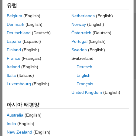
유럽
Belgium
(English)
Netherlands
(English)
신뢰 센터
등록 상표
개인정보 취급방침
불법 복제 방지
Denmark
(English)
Norway
(English)
애플리케이션 상태
문의하기
Deutschland
(Deutsch)
Österreich
(Deutsch)
© 1994-2026 The MathWorks, Inc.
España
(Español)
Portugal
(English)
Finland
(English)
Sweden
(English)
웹사이트 
France
(Français)
Switzerland
한국
Ireland
(English)
Deutsch
Italia
(Italiano)
English
Luxembourg
(English)
Français
United Kingdom
(English)
아시아 태평양
Australia
(English)
India
(English)
New Zealand
(English)