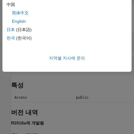
中国
출력 인수
简体中文
English
모두 확장
日本
(日本語)
— 다음 데이터 버퍼
한국
(한국어)
data
벡터 | 비어 있음
uint8
지역별 지사에 문의
— 전송을 종료할지 여부를 표시
stop
(디폴트 값) |
false
true
특성
Access
public
버전 내역
R2018a에 개발됨