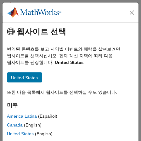
콘텐츠로 바로 가기
MATLAB 도움말 센터
오프캔버스 탐색 메뉴 토글
주요 콘텐츠
웹사이트 선택
문서 홈
getData
MATLAB
번역된 콘텐츠를 보고 지역별 이벤트와 혜택을 살펴보려면
외부 언어 인터페이스
클래스:
matlab.net.http.io.MultipartProvider
웹사이트를 선택하십시오. 현재 계신 지역에 따라 다음
MATLAB과 웹 서비스
네임스페이스:
matlab.net.http.io
웹사이트를 권장합니다:
United States
HTTP를 사용하여 MATLAB에서 웹 서비스
호출하기
multipart HTTP 요청 메시지에서 전송할 다음 데이터 버퍼
United States
getData
페이지 내 모두 확장
또한 다음 목록에서 웹사이트를 선택하실 수도 있습니다.
이 페이지 내용
구문
구문
미주
[data,stop] = getData(provider,length)
설명
América Latina
(Español)
입력 인수
설명
출력 인수
Canada
(English)
특성
는 다음 데이터 버퍼를
[
,
] = getData(
,
)
data
stop
provider
length
United States
(English)
반환합니다. 이 메서드는 multipart 메시지의 각 파트에 대해
버전 내역