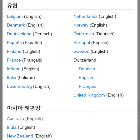
로 구성된 연속된 버퍼를 통해 경계 구분 기호, 해당 파트의
data
유럽
참고 항목
헤더, 해당 파트의 데이터를 반환합니다. 이 메서드는 현재
Belgium
(English)
Netherlands
(English)
대리자의 메서드(
메서드 포함)를 불러와서 이러한 정보를
getData
가져온 다음 현재 대리자가
를 반환하여 데이터의 끝을
stop=true
Denmark
(English)
Norway
(English)
나타내면 다음 대리자로 이동합니다.
Deutschland
(Deutsch)
Österreich
(Deutsch)
España
(Español)
Portugal
(English)
마지막 대리자까지 완료되면 이 메서드는 최종 경계 구분 기호를
반환한 다음
를 설정하여 메시지의 끝을 나타냅니다.
stop=true
Finland
(English)
Sweden
(English)
France
(Français)
Switzerland
이 메서드는
의 재정의된 메서드입니다.
getData
Ireland
(English)
Deutsch
입력 인수
Italia
(Italiano)
English
Luxembourg
(English)
Français
모두 확장
United Kingdom
(English)
—
콘텐츠 제공자
provider
아시아 태평양
matlab.net.http.io.MultipartProvider
Australia
(English)
—
데이터 길이
India
(English)
length
double형
New Zealand
(English)