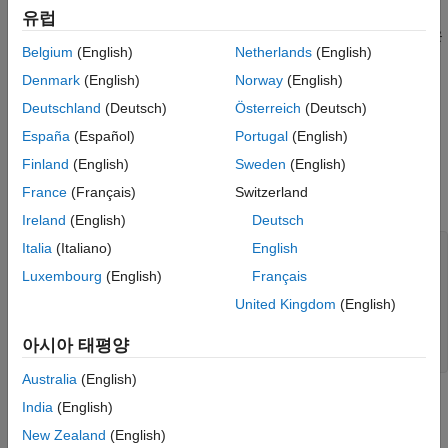
유럽
은
[label,unit,format,coordsys] = getDataStrs(sdsID,maxlen)
Belgium
(English)
Netherlands
(English)
로 식별된 데이터셋의 레이블, 단위, 형식 및 좌표계 특성을
sdsID
반환합니다.
입력값은 특성 텍스트의 최대 길이입니다.
maxlen
Denmark
(English)
Norway
(English)
지정하지 않으면 기본적으로 1000으로 설정됩니다.
Deutschland
(Deutsch)
Österreich
(Deutsch)
España
(Español)
Portugal
(English)
이 함수는 HDF 라이브러리 C API의
함수에
SDgetdatastrs
대응합니다.
Finland
(English)
Sweden
(English)
France
(Français)
Switzerland
예제
Ireland
(English)
Deutsch
Italia
(Italiano)
English
import 
matlab.io.hdf4.*
sdID = sd.start(
'sd.hdf'
);

Luxembourg
(English)
Français
idx = sd.nameToIndex(sdID,
'temperature'
);

sdsID = sd.select(sdID,idx);

United Kingdom
(English)
[label,unit,fmt,coordsys] = sd.getDataStrs(sdsID);

sd.endAccess(sdsID);

아시아 태평양
Australia
(English)
참고 항목
India
(English)
New Zealand
(English)
sd.setDataStrs