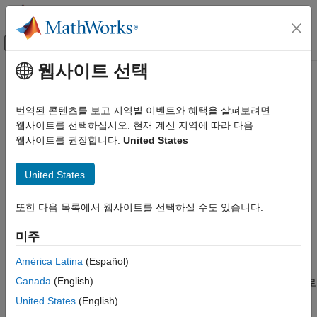
콘텐츠로 바로 가기
MATLAB 도움말 센터
오프캔버스 탐색 메뉴 토글
주요 콘텐츠
웹사이트 선택
문서 홈
matlab.io.hdf4.sd.getDataStrs
MATLAB
번역된 콘텐츠를 보고 지역별 이벤트와 혜택을 살펴보려면
데이터 가져오기와 분석
네임스페이스:
matlab.io.hdf4.sd
웹사이트를 선택하십시오. 현재 계신 지역에 따라 다음
데이터 가져오기 및 내보내기
웹사이트를 권장합니다:
United States
표준 파일 형식
데이터셋의 미리 정의된 특성
과학 데이터
United States
구문
HDF4 파일
또한 다음 목록에서 웹사이트를 선택하실 수도 있습니다.
[label,unit,format,coordsys] = getDataStrs(sdsID)
matlab.io.hdf4.sd.getDataStrs
[label,unit,format,coordsys] = getDataStrs(sdsID,maxlen)
이 페이지 내용
미주
구문
설명
América Latina
(Español)
설명
Canada
(English)
는
로
[label,unit,format,coordsys] = getDataStrs(sdsID)
sdsID
예제
식별된 데이터셋의 레이블, 단위, 형식 및 좌표계 특성을
United States
(English)
참고 항목
반환합니다.